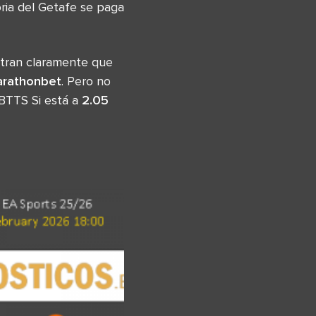
oria del Getafe se paga
tran claramente que
arathonbet
. Pero no
 BTTS Si está a
2.05