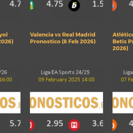
yol
Valencia vs Real Madrid
Atlétic
2026)
Pronostico (8 Feb 2026)
Betis P
2026)