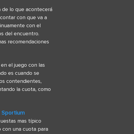
a de lo que acontecerá
 contar con que va a
tinuamente con el
os del encuentro.
unas recomendaciones
 en el juego con las
hado es cuando se
los contendientes,
ntando la cuota, como
n Sportium
puestas mas típico
o con una cuota para