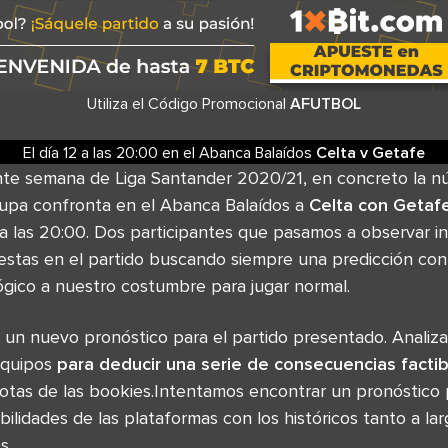
Utiliza el Código Promocional
AFUTBOL
El día 12
a las
20:00
en el
Abanca Balaídos
Celta
v
Getafe
nte semana de Liga Santander 2020/21, en concreto la nú
upa confronta en el Abanca Balaídos a
Celta con Getaf
a las 20:00. Dos participantes que pasamos a observar i
stas en el partido buscando siempre una predicción con b
ógico a nuestro costumbre para jugar normal.
 un nuevo pronóstico para el partido presentado. Analiza
equipos
para deducir una serie de consecuencias factib
otas de las bookies.Intentamos encontrar un pronóstico 
ilidades de las plataformas con los históricos tanto a l
s.