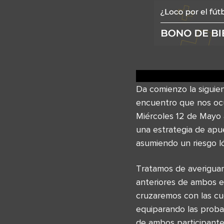
Da comienzo la siguie
encuentro que nos oc
Miércoles 12 de Mayo 
una estrategia de apue
asumiendo un riesgo l
Tratamos de averiguar
anteriores de ambos 
cruzaremos con las cu
equiparando las probab
de ambos participante