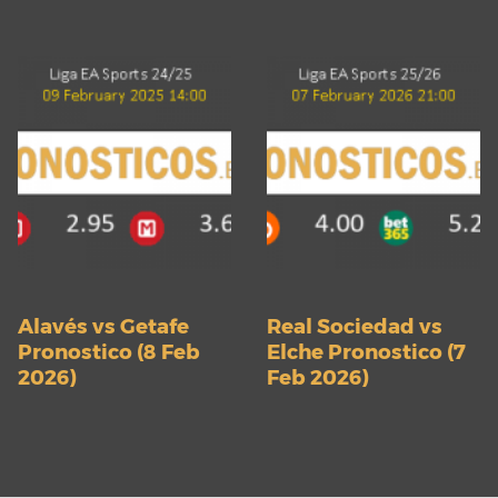
Alavés vs Getafe
Real Sociedad vs
Pronostico (8 Feb
Elche Pronostico (7
2026)
Feb 2026)