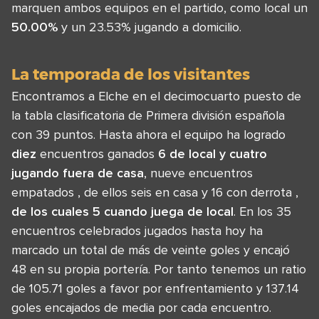
marquen ambos equipos en el partido, como local un
50.00%
y un 23.53% jugando a domicilio.
La temporada de los visitantes
Encontramos a Elche en el decimocuarto puesto de
la tabla clasificatoria de Primera división española
con 39 puntos. Hasta ahora el equipo ha logrado
diez
encuentros ganados
6 de local y cuatro
jugando fuera de casa
, nueve encuentros
empatados , de ellos seis en casa y 16 con derrota ,
de los cuales 5 cuando juega de local
. En los 35
encuentros celebrados jugados hasta hoy ha
marcado un total de más de veinte goles y encajó
48 en su propia portería. Por tanto tenemos un ratio
de 105.71 goles a favor por enfrentamiento y 137.14
goles encajados de media por cada encuentro.