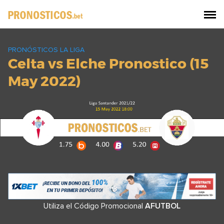
S
a
l
t
PRONÓSTICOS LA LIGA
a
Celta vs Elche Pronostico (15
r
May 2022)
a
l
c
o
n
t
e
n
i
d
o
Utiliza el Código Promocional
AFUTBOL