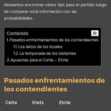
deseamos encontrar varios tips para el partido luego
de comparar esta información con las
probabilidades.
Contenido
Pasados enfrentamientos de los contendientes
Los datos de los locales
La temporada de los visitantes
Apuestas para el Celta – Elche
Pasados enfrentamientos de
los contendientes
Celta
Stats
Elche