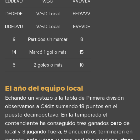
EDDEVD
V/E/D
VVDVEV
DEDEDE
V/E/D Local
EEDVVV
DDEDVD
V/E/D Local
EVEVDE
9
Partidos sin marcar
8
14
Marcó 1 gol o más
15
5
2 goles o más
10
El año del equipo local
Echando un vistazo a la tabla de Primera división
observamos a Cádiz sumando 18 puntos en el
puesto decimooctavo. En la temporada el
contendiente ha conseguido tres ganados
cero
de
local y 3 jugando fuera, 9 encuentros terminaron en
empate ,
seis
y
tres
, y once partidos perdidos ,
cinco