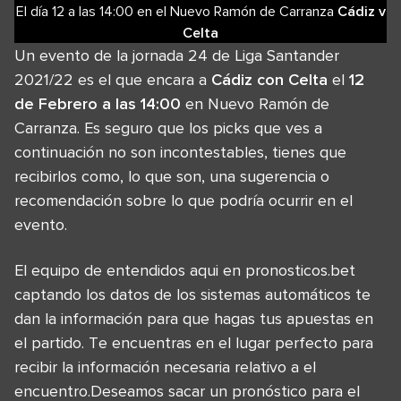
El día 12
a las
14:00
en el
Nuevo Ramón de Carranza
Cádiz
v
Celta
Un evento de la jornada 24 de Liga Santander
2021/22 es el que encara a
Cádiz con Celta
el
12
de Febrero a las 14:00
en Nuevo Ramón de
Carranza. Es seguro que los picks que ves a
continuación no son incontestables, tienes que
recibirlos como, lo que son, una sugerencia o
recomendación sobre lo que podría ocurrir en el
evento.
El equipo de entendidos aqui en pronosticos.bet
captando los datos de los sistemas automáticos te
dan la información para que hagas tus apuestas en
el partido. Te encuentras en el lugar perfecto para
recibir la información necesaria relativo a el
encuentro.Deseamos sacar un pronóstico para el