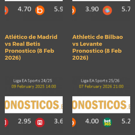
Atlético de Madrid
Athletic de Bilbao
vs Real Betis
vs Levante
Pronostico (8 Feb
Pronostico (8 Feb
2026)
2026)