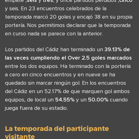
y seis. En 23 encuentros celebrados de la
temporada marcó 20 goles y encajó 38 en su propia
portería. Nos permitimos declarar que la temporada
en curso nada se parece con la anterior.
Los partidos del Cádiz han terminado un
39.13% de
las veces cumpliendo el Over 2.5 goles marcados
entre los dos equipos. Ha terminado con la portería
a cero en cinco encuentros y en nueve se ha
quedado sin marcar ningún gol. En los encuentros
del Cádiz en un 52.17% de que marquen gol ambos
equipos, de local un
54.55%
y un
50.00%
cuando
juega fuera de su estadio.
La temporada del participante
visitante