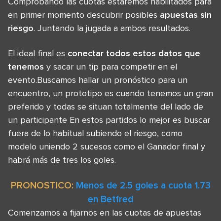
Comprobando las cuotas estaremos habilitados para
en primer momento descubrir posibles
apuestas sin
riesgo
. Juntando la jugada a ambos resultados.
El ideal final es
conectar todos estos datos que
tenemos
y sacar un tip para competir en el
evento.Buscamos hallar un pronóstico para un
encuentro, un prototipo es cuando tenemos un gran
preferido y todas se situan totalmente del lado de
un participante En estos partidos lo mejor es buscar
fuera de lo habitual subiendo el riesgo, como
modelo uniendo 2 sucesos como el Ganador final y
habrá más de tres los goles.
PRONOSTICO:
Menos de 2.5 goles a cuota 1.73
en Betfred
Comenzamos a fijarnos en las cuotas de apuestas