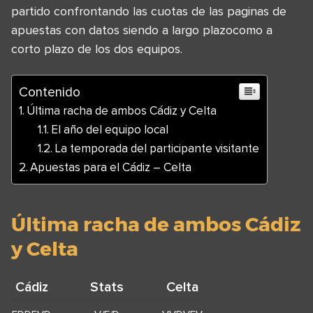
partido confrontando las cuotas de las paginas de
apuestas con datos siendo a largo plazocomo a
corto plazo de los dos equipos.
Contenido
Última racha de ambos Cádiz y Celta
El año del equipo local
La temporada del participante visitante
Apuestas para el Cádiz – Celta
Última racha de ambos Cádiz
y Celta
Cádiz
Stats
Celta