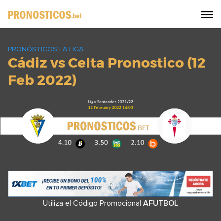
S
a
l
t
PRONÓSTICOS LA LIGA
a
Cádiz vs Celta Pronostico (12
r
Feb 2022)
a
l
c
o
n
t
e
n
i
d
o
Utiliza el Código Promocional
AFUTBOL