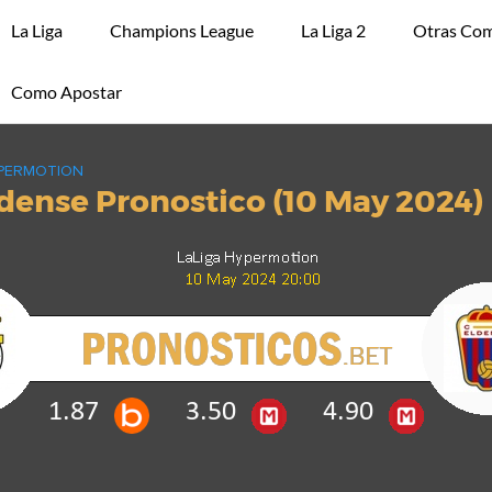
La Liga
Champions League
La Liga 2
Otras Com
Como Apostar
YPERMOTION
ldense Pronostico (10 May 2024)