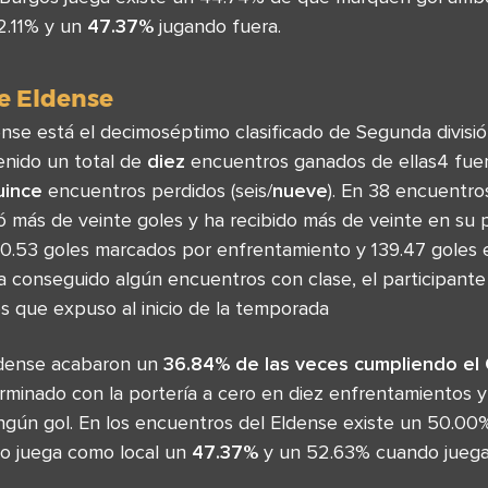
2.11% y un
47.37%
jugando fuera.
e Eldense
nse está el decimoséptimo clasificado de Segunda divisi
enido un total de
diez
encuentros ganados de ellas4 fuera
uince
encuentros perdidos (seis/
nueve
). En 38 encuentro
 más de veinte goles y ha recibido más de veinte en su p
10.53 goles marcados por enfrentamiento y 139.47 goles
 conseguido algún encuentros con clase, el participante
s que expuso al inicio de la temporada
ldense acabaron un
36.84% de las veces cumpliendo el 
erminado con la portería a cero en diez enfrentamientos 
ngún gol. En los encuentros del Eldense existe un 50.0
o juega como local un
47.37%
y un 52.63% cuando juega 