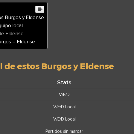
os Burgos y Eldense
quipo local
de Eldense
urgos – Eldense
 de estos Burgos y Eldense
Stats
V/E/D
V/E/D Local
V/E/D Local
Partidos sin marcar