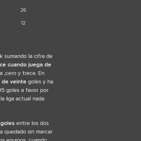
26
12
nk sumando la cifra de
ce
cuando juega de
a ,cero y trece. En
 de veinte
goles y ha
95 goles a favor por
a liga actual nada
 goles
entre los dos
ha quedado sin marcar
os equipos, cuando