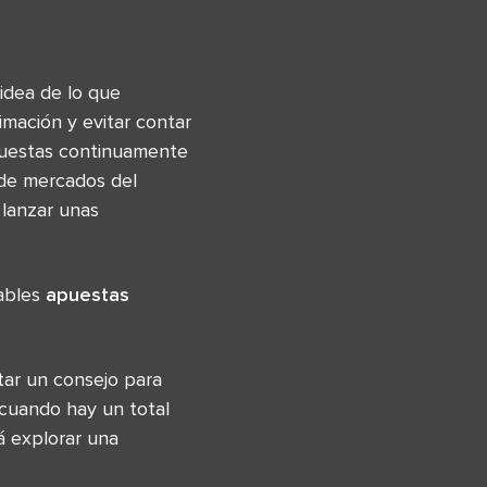
idea de lo que
mación y evitar contar
apuestas continuamente
 de mercados del
 lanzar unas
bables
apuestas
ar un consejo para
 cuando hay un total
á explorar una