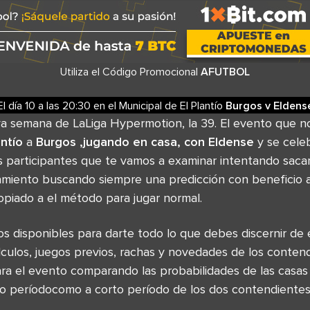
Utiliza el Código Promocional
AFUTBOL
El día 10
a las
20:30
en el
Municipal de El Plantío
Burgos
v
Eldens
a semana de LaLiga Hypermotion, la 39. El evento que n
antío
a
Burgos ,jugando en casa, con Eldense
y se cele
s participantes que te vamos a examinar intentando sacar
amiento buscando siempre una predicción con beneficio 
opiado a el método para jugar normal.
s disponibles para darte todo lo que debes discernir de 
lculos, juegos previos, rachas y novedades de los conte
ara el evento comparando las probabilidades de las casas
rgo períodocomo a corto período de los dos contendientes