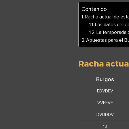
Contenido
Racha actual de est
Los datos del e
La temporada 
Apuestas para el B
Racha actual
Burgos
EDVDEV
VVEEVE
DVDDDV
10