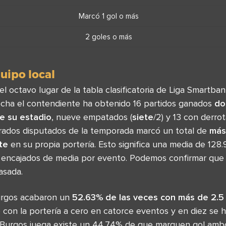
Marcó 1 gol o más
2 goles o más
uipo local
l octavo lugar de la tabla clasificatoria de Liga Smartba
echa el contendiente ha obtenido 16 partidos ganados
do
de su estadio
, nueve empatados (
siete
/2) y 13 con derrot
rados disputados de la temporada marcó un total de
más
te
en su propia portería. Esto significa una media de 128.
s encajados de media por evento. Podemos confirmar que l
asada.
urgos acabaron un
52.63% de las veces con más de 2.5
 con la portería a cero en catorce eventos y en diez se 
l Burgos juega existe un 44.74% de que marquen gol amb