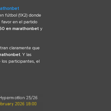
rathonbet
en fútbol (1X2) donde
 favor en el partido
.50 en marathonbet
y
tran claramente que
arathonbet
. Y las
os participantes, el