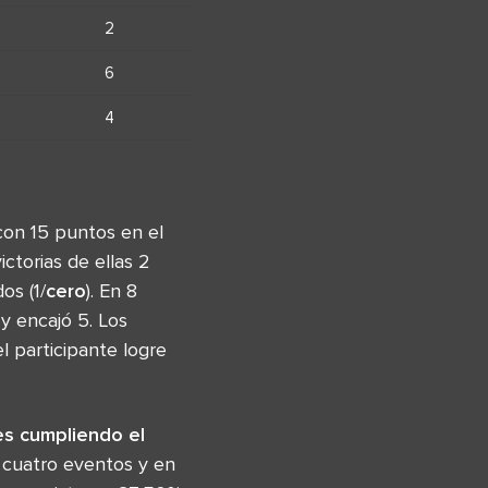
2
6
4
con 15 puntos en el
ictorias de ellas 2
os (1/
cero
). En 8
y encajó 5. Los
l participante logre
es cumpliendo el
 cuatro eventos y en