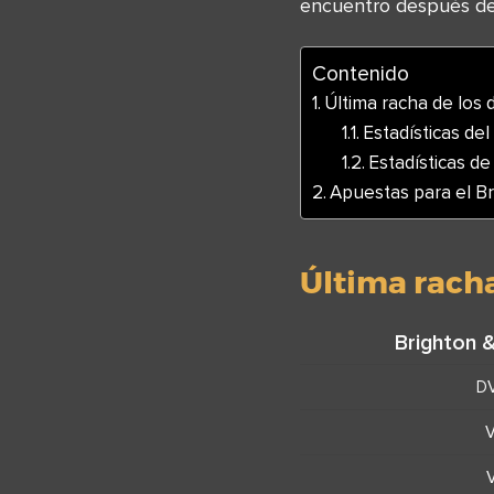
encuentro después de 
Contenido
Última racha de los 
Estadísticas del
Estadísticas d
Apuestas para el B
Última racha
Brighton 
D