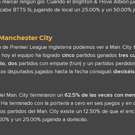
n marcar ningún gol. Cuando el Brighton & Hove Albion j
cabe BTTS Si, jugando de local un 25.00% y un 50.00% 
 Manchester City
ión de Premier League Inglaterra podemos ver a Man. City
a hoy el equipo ha logrado
cinco
partidos ganados
tres
cu
dio
,
dos
partidos con empate (1/un) y un partidos perdido
tos disputados jugados hasta la fecha consiguió
dieciséis
el Man. City terminaron un
62.5% de las veces con men
 Ha terminado con la portería a cero en seis juegos y en
los partidos del Man. City existe un 12.50% de que el en
00% y un 25.00% jugando a domicilio.