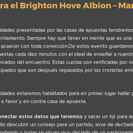
ra el Brighton Hove Albion – M
lidades presentadas por las casas de apuestas tendremos
entamiento. Siempre hay que tener en mente que es una 
 acaecer con toda convicción.De estos evento guardamos
estas cada diez minutos con el ideal de enseñar a nuestr
rcados del encuentro. Estas cuotas son verificadas por n
icipados que son después repasados por los cronistas en
idades estaremos habilitados para en primer lugar hallar
 a favor y en contra casa de apuesta.
onectar estos datos que tenemos
y sacar un tip para ar
llo descubrir un consejo para un partido, sirve de dech
referido y todas se situan muy del lado de un participant