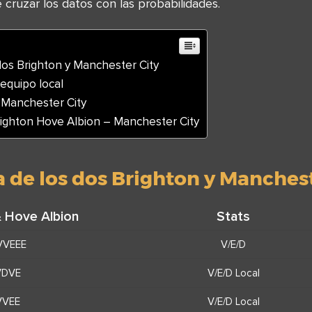
cruzar los datos con las probabilidades.
dos Brighton y Manchester City
 equipo local
e Manchester City
righton Hove Albion – Manchester City
 de los dos Brighton y Manchest
& Hove Albion
Stats
VVEEE
V/E/D
VDVE
V/E/D Local
VVEE
V/E/D Local