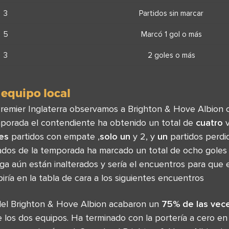
3
Partidos sin marcar
5
Marcó 1 gol o más
3
2 goles o más
 equipo local
 Premier Inglaterra observamos a Brighton & Hove Albion 
emporada el contendiente ha obtenido un total de
cuatro
v
res
partidos con empate ,
solo un
y 2, y
un
partidos perdid
ados de la temporada ha marcado un total de ocho goles 
iga aún están inalterados y sería el encuentros para que e
biría en la tabla de cara a los siguientes encuentros
del Brighton & Hove Albion acabaron un
75% de las vec
 los dos equipos. Ha terminado con la portería a cero en