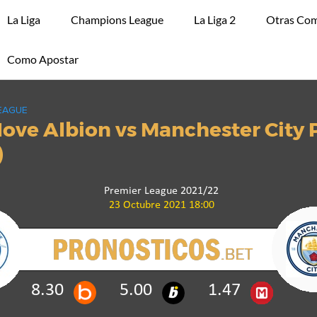
La Liga
Champions League
La Liga 2
Otras Com
Como Apostar
EAGUE
Hove Albion vs Manchester City 
)