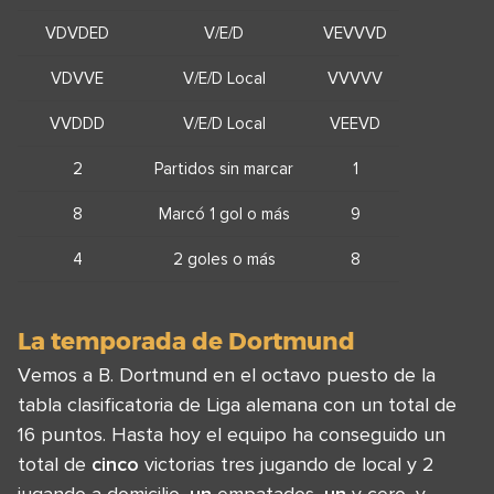
VDVDED
V/E/D
VEVVVD
VDVVE
V/E/D Local
VVVVV
VVDDD
V/E/D Local
VEEVD
2
Partidos sin marcar
1
8
Marcó 1 gol o más
9
4
2 goles o más
8
La temporada de Dortmund
Vemos a B. Dortmund en el octavo puesto de la
tabla clasificatoria de Liga alemana con un total de
16 puntos. Hasta hoy el equipo ha conseguido un
total de
cinco
victorias tres jugando de local y 2
jugando a domicilio,
un
empatados ,
un
y cero, y