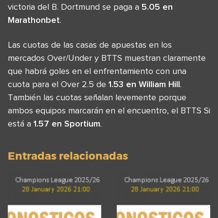
victoria del B. Dortmund se paga a
5.05 en
Marathonbet
.
Las cuotas de las casas de apuestas en los
mercados Over/Under y BTTS muestran claramente
que habrá goles en el enfrentamiento con una
cuota para el Over 2.5 de
1.53 en William Hill
.
También las cuotas señalan levemente porque
ambos equipos marcarán en el encuentro, el BTTS Si
está a
1.57 en Sportium
.
Entradas relacionadas