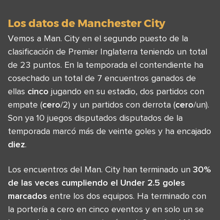
Los datos de Manchester City
Vemos a Man. City en el segundo puesto de la
clasificación de Premier Inglaterra teniendo un total
de 23 puntos. En la temporada el contendiente ha
cosechado un total de 7 encuentros ganados de
ellas
cinco
jugando en su estadio, dos partidos con
empate (
cero
/2) y un partidos con derrota (
cero
/un).
Son ya 10 juegos disputados disputados de la
temporada marcó más de veinte goles y ha encajado
diez
.
Los encuentros del Man. City han terminado un
30%
de las veces cumpliendo el Under 2.5 goles
marcados
entre los dos equipos. Ha terminado con
la portería a cero en cinco eventos y en solo un se