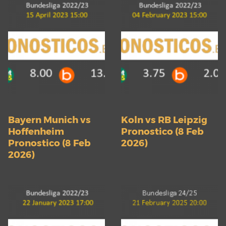
Bayern Munich vs
Koln vs RB Leipzig
Hoffenheim
Pronostico (8 Feb
Pronostico (8 Feb
2026)
2026)