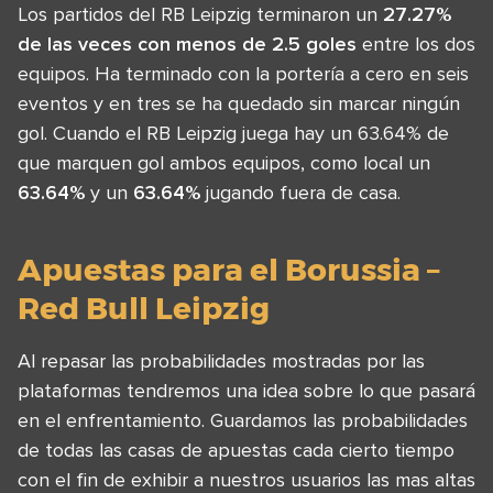
Los partidos del RB Leipzig terminaron un
27.27%
de las veces con menos de 2.5 goles
entre los dos
equipos. Ha terminado con la portería a cero en seis
eventos y en tres se ha quedado sin marcar ningún
gol. Cuando el RB Leipzig juega hay un 63.64% de
que marquen gol ambos equipos, como local un
63.64%
y un
63.64%
jugando fuera de casa.
Apuestas para el Borussia –
Red Bull Leipzig
Al repasar las probabilidades mostradas por las
plataformas tendremos una idea sobre lo que pasará
en el enfrentamiento. Guardamos las probabilidades
de todas las casas de apuestas cada cierto tiempo
con el fin de exhibir a nuestros usuarios las mas altas