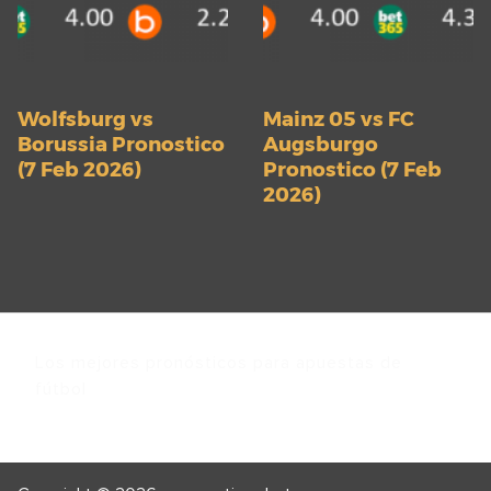
Wolfsburg vs
Mainz 05 vs FC
Borussia Pronostico
Augsburgo
(7 Feb 2026)
Pronostico (7 Feb
2026)
Los mejores pronósticos para apuestas de
fútbol