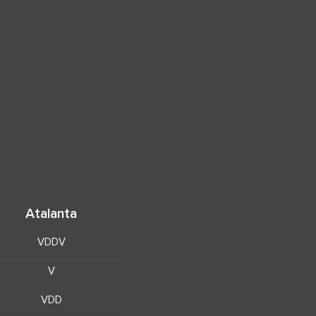
Atalanta
VDDV
V
VDD