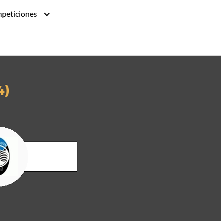
peticiones
4)