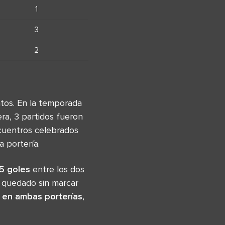
1
3
2
ntos. En la temporada
ra, 3 partidos fueron
ncuentros celebrados
 portería.
5 goles
entre los dos
a quedado sin marcar
 en ambas porterías
,