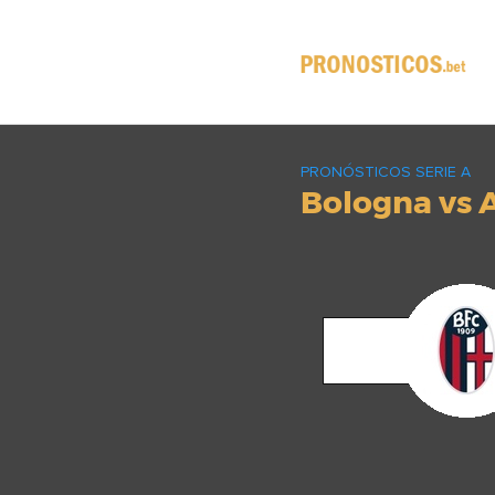
S
a
l
t
a
r
a
PRONÓSTICOS SERIE A
Bologna vs A
l
c
o
n
t
e
n
i
d
o