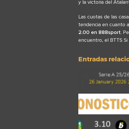
y la victoria del Atala
Las cuotas de las cas
tendencia en cuanto a
2.00 en 888sport
. P
encuentro, el BTTS Si
Entradas relac