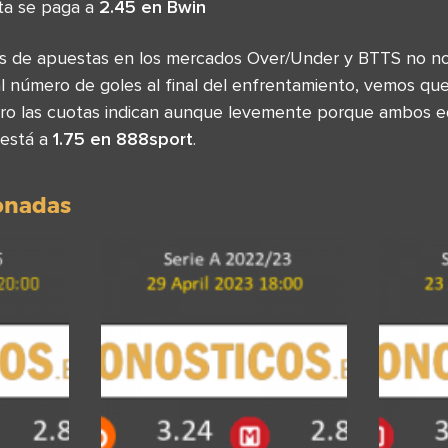
nta se paga a
2.45 en Bwin
as de apuestas en los mercados Over/Under y BTTS no no
l número de goles al final del enfrentamiento, vemos que
ero las cuotas indican aunque levemente porque ambos e
 está a
1.75 en 888sport
.
ionadas