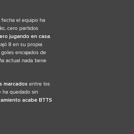
a fecha el equipo ha
io, cero partidos
cero jugando en casa
.
ajó 8 en su propia
0 goles encajados de
a actual nada tiene
es marcados
entre los
e ha quedado sin
tamiento acabe BTTS