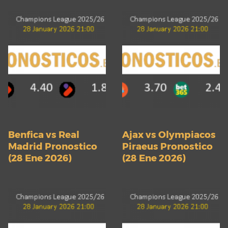
Benfica vs Real
Ajax vs Olympiacos
Madrid Pronostico
Piraeus Pronostico
(28 Ene 2026)
(28 Ene 2026)