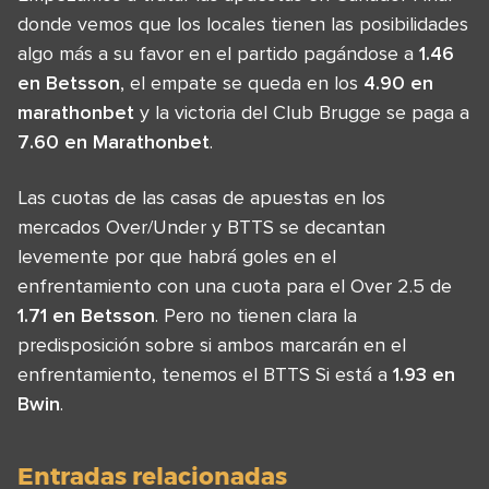
donde vemos que los locales tienen las posibilidades
algo más a su favor en el partido pagándose a
1.46
en Betsson
, el empate se queda en los
4.90 en
marathonbet
y la victoria del Club Brugge se paga a
7.60 en Marathonbet
.
Las cuotas de las casas de apuestas en los
mercados Over/Under y BTTS se decantan
levemente por que habrá goles en el
enfrentamiento con una cuota para el Over 2.5 de
1.71 en Betsson
. Pero no tienen clara la
predisposición sobre si ambos marcarán en el
enfrentamiento, tenemos el BTTS Si está a
1.93 en
Bwin
.
Entradas relacionadas