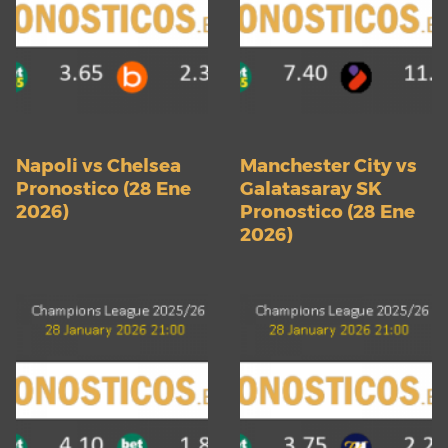
Napoli vs Chelsea
Manchester City vs
Pronostico (28 Ene
Galatasaray SK
2026)
Pronostico (28 Ene
2026)