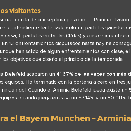
los visitantes
 situado en la decimoséptima posicion de Primera divisió
a el contendiente ha logrado
solo un
partidos ganados
c
de casa
, 6 partidos en tablas (4/dos) y cinco encuentros c
. En 12 enfrentamientos disputados hasta hoy ha conseg
Aunque han salido de algún enfrentamientos con clase, e
r los objetivos que diseño al principio de la temporada
ia Bielefeld acabaron un
41.67% de las veces con más d
s equipos. Ha terminado con la portería a cero en tres j
ningún gol. Cuando el Arminia Bielefeld juega existe
un 
equipos
, cuando juega en casa un 57.14% y un
60.00%
f
ra el Bayern Munchen – Arminia