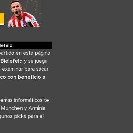
lefeld
artido en esta página
Bielefeld
y se juega
 examinar para sacar
co con beneficio a
.
temas informáticos te
n Munchen y Arminia
gunos picks para el