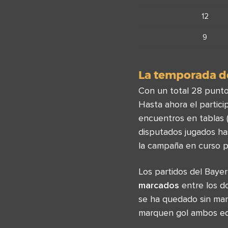
12
9
La temporada de
Con un total 28 punto
Hasta ahora el partic
encuentros en tablas 
disputados jugados ha
la campaña en curso p
Los partidos del Bay
marcados
entre los d
se ha quedado sin ma
marquen gol ambos eq