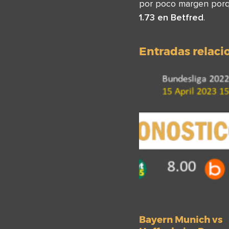
por poco margen porqu
1.73 en Betfred
.
Entradas relac
Bayern Munich vs