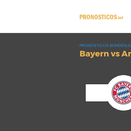
S
a
l
t
a
r
a
PRONÓSTICOS BUNDESLI
Bayern vs Ar
l
c
o
n
t
e
n
i
d
o