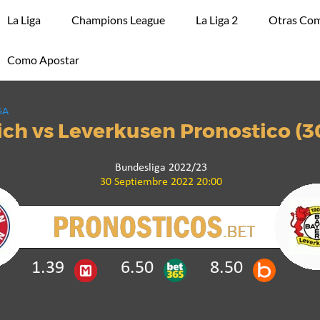
La Liga
Champions League
La Liga 2
Otras Com
Como Apostar
GA
ch vs Leverkusen Pronostico (3