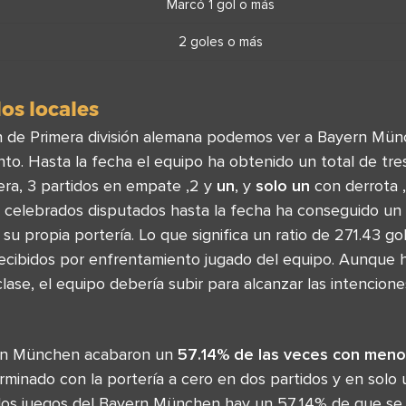
Marcó 1 gol o más
2 goles o más
los locales
ión de Primera división alemana podemos ver a Bayern Mü
nto. Hasta la fecha el equipo ha obtenido un total de tre
era, 3 partidos en empate ,2 y
un
, y
solo un
con derrota ,
 celebrados disputados hasta la fecha ha conseguido un 
su propia portería. Lo que significa un ratio de 271.43 g
recibidos por enfrentamiento jugado del equipo. Aunque 
ase, el equipo debería subir para alcanzar las intencione
ern München acabaron un
57.14% de las veces con meno
rminado con la portería a cero en dos partidos y en solo
 los juegos del Bayern München hay un 57.14% de que s