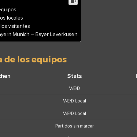
equipos
los locales
los visitantes
ayern Munich – Bayer Leverkusen
 de los equipos
chen
Stats
V/E/D
V/E/D Local
V/E/D Local
Partidos sin marcar