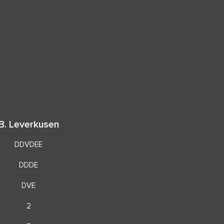
B. Leverkusen
DDVDEE
DDDE
DVE
2