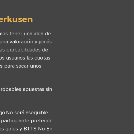
verkusen
mos tener una idea de
una valoración y jamás
as probabilidades de
os usuarios las cuotas
as
para sacar unos
probables apuestas sin
ego.No será asequible
 participante preferido
hos goles y BTTS No En