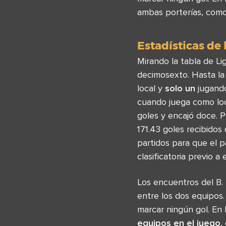
ambas porterías, como
Estadísticas de 
Mirando la tabla de L
decimosexto. Hasta l
local y
solo un
jugando
cuando juega como loc
goles y encajó doce. 
171.43 goles recibidos
partidos para que el p
clasificatoria previo a
Los encuentros del B
entre los dos equipos.
marcar ningún gol. En
equipos en el juego
,