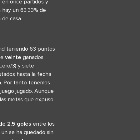
o en once partidos y
a hay un 63.33% de
 de casa.
und teniendo 63 puntos
de
veinte
ganados
cero/3) y siete
utados hasta la fecha
a. Por tanto tenemos
a juego jugado. Aunque
r las metas que expuso
de 2.5 goles
entre los
o un se ha quedado sin