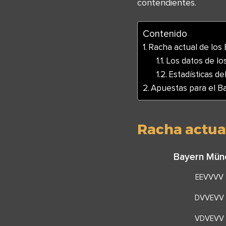
contendientes.
Contenido
Racha actual de los
Los datos de lo
Estadísticas del
Apuestas para el 
Racha actua
Bayern Mün
EEVVVV
DVVEVV
VDVEVV