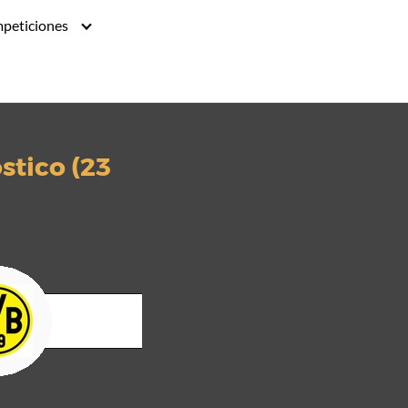
peticiones
stico (23