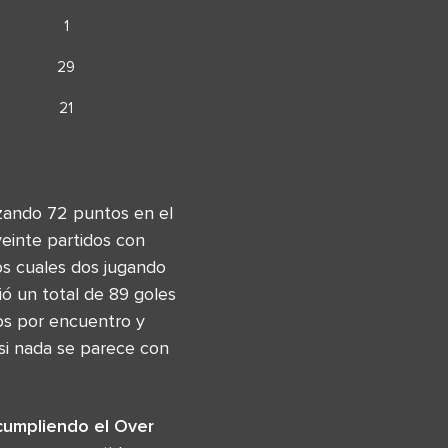
1
29
21
izando 72 puntos en el
veinte partidos con
os cuales dos jugando
ó un total de 89 goles
dos por encuentro y
asi nada se parece con
cumpliendo el Over