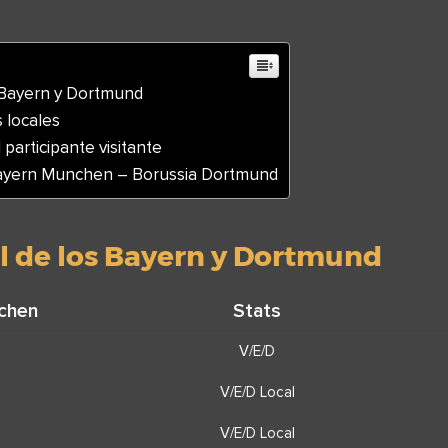
 Bayern y Dortmund
s locales
 participante visitante
Bayern Munchen – Borussia Dortmund
l de los Bayern y Dortmund
chen
Stats
V/E/D
V/E/D Local
V/E/D Local