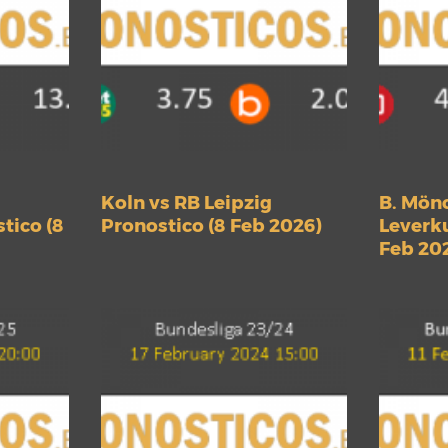
Koln vs RB Leipzig
B. Mön
tico (8
Pronostico (8 Feb 2026)
Leverku
Feb 20