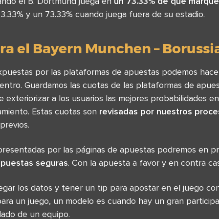
ando el B. Dortmund juega en
un 73.33% de que marque
 73.33% y un 73.33% cuando juega fuera de su estadio.
ra el Bayern Munchen – Boruss
 expuestas por las plataformas de apuestas podemos hace
entro. Guardamos las cuotas de las plataformas de apues
 exteriorizar a los usuarios las mejores probabilidades e
amiento. Estas cuotas son
revisadas por nuestros proc
previos.
 presentadas por las páginas de apuestas podremos en 
apuestas seguras
. Con la apuesta a favor y en contra ca
pegar los datos y tener un tip para apostar en el juego c
para un juego, un modelo es cuando hay un gran participa
lado de un equipo.