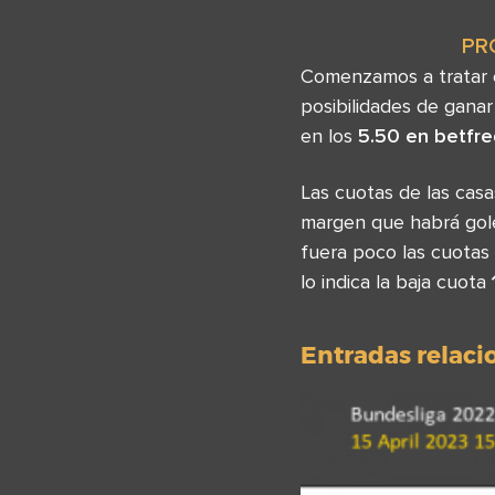
PR
Comenzamos a tratar e
posibilidades de gana
en los
5.50 en betfr
Las cuotas de las ca
margen que habrá gole
fuera poco las cuotas 
lo indica la baja cuota
Entradas relac