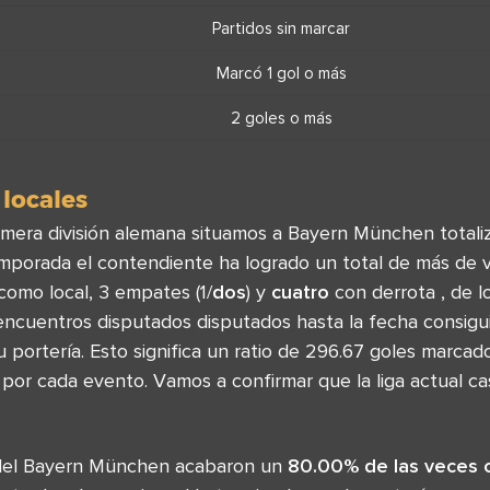
Partidos sin marcar
Marcó 1 gol o más
2 goles o más
 locales
rimera división alemana situamos a Bayern München total
temporada el contendiente ha logrado un total de más de 
como local, 3 empates (1/
dos
) y
cuatro
con derrota , de l
encuentros disputados disputados hasta la fecha consigui
 portería. Esto significa un ratio de 296.67 goles marca
 por cada evento. Vamos a confirmar que la liga actual c
del Bayern München acabaron un
80.00% de las veces 