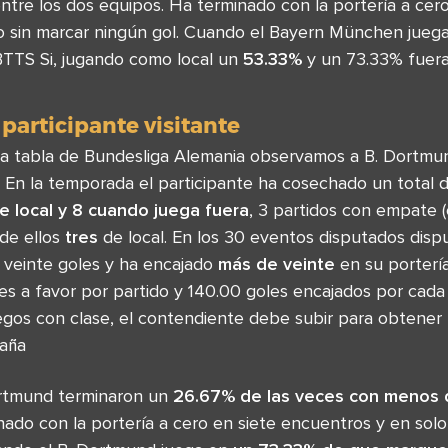
ntre los dos equipos. Ha terminado con la portería a cer
 sin marcar ningún gol. Cuando el Bayern München jueg
TTS Si, jugando como local un
53.33%
y un 73.33% fuera
 participante visitante
la tabla de Bundesliga Alemania observamos a B. Dortm
 En la temporada el participante ha cosechado un total 
 local y 8 cuando juega fuera
, 3 partidos con empate (
 de ellos
tres
de local. En los 30 eventos disputados disp
 veinte goles y ha encajado
más de veinte
en su porterí
les a favor por partido y 140.00 goles encajados por cad
uegos con clase, el contendiente debe subir para obtene
paña
ortmund terminaron un
26.67% de las veces con menos 
nado con la portería a cero en siete encuentros y en sol