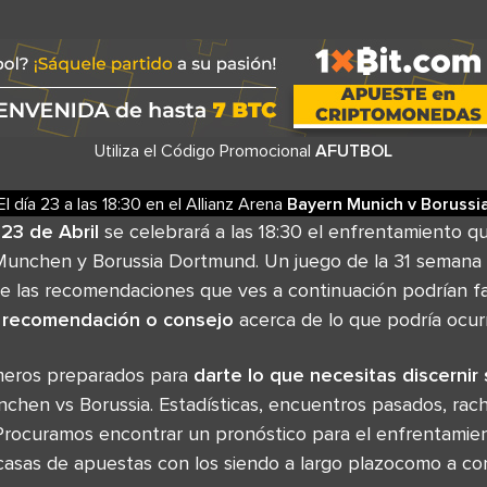
Utiliza el Código Promocional
AFUTBOL
El día 23
a las
18:30
en el
Allianz Arena
Bayern Munich
v
Borussi
23 de Abril
se celebrará a las 18:30 el enfrentamiento 
Munchen y Borussia Dortmund. Un juego de la 31 semana
e las recomendaciones que ves a continuación podrían fa
 recomendación o consejo
acerca de lo que podría ocurri
meros preparados para
darte lo que necesitas discernir 
chen vs Borussia. Estadísticas, encuentros pasados, rac
Procuramos encontrar un pronóstico para el enfrentami
casas de apuestas con los siendo a largo plazocomo a cor