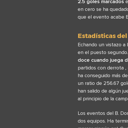
2.5 goles marcados
e
en cero se ha quedado
que el evento acabe B
Estadísticas del
Echando un vistazo a 
en el puesto segundo.
doce cuando juega de
partidos con derrota ,
ha conseguido más de
un ratio de 256.67 go
han salido de algún j
al principio de la cam
Los eventos del B. D
dos equipos. Ha termi