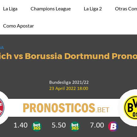
La Liga
Champions League
La Liga 2
Otras Com
Como Apostar
GA
ch vs Borussia Dortmund Prono