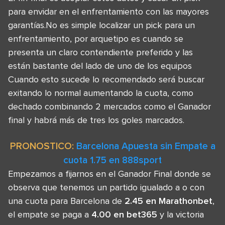
para envidar en el enfrentamiento con las mayores
garantías.No es simple localizar un pick para un
enfrentamiento, por arquetipo es cuando se
presenta un claro contendiente preferido y las
están bastante del lado de uno de los equipos
Cuando esto sucede lo recomendado será buscar
exitando lo normal aumentando la cuota, como
dechado combinando 2 mercados como el Ganador
final y habrá más de tres los goles marcados.
PRONOSTICO:
Barcelona Apuesta sin Empate a
cuota 1.75 en 888sport
Empezamos a fijarnos en el Ganador Final donde se
observa que tenemos un partido igualado a o con
una cuota para Barcelona de
2.45 en Marathonbet
,
el empate se paga a
4.00 en bet365
y la victoria