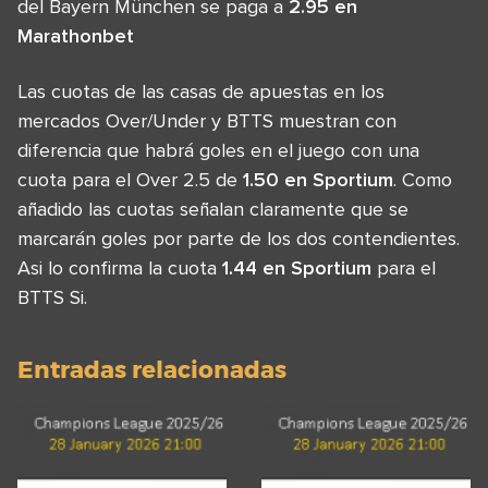
del Bayern München se paga a
2.95 en
Marathonbet
Las cuotas de las casas de apuestas en los
mercados Over/Under y BTTS muestran con
diferencia que habrá goles en el juego con una
cuota para el Over 2.5 de
1.50 en Sportium
. Como
añadido las cuotas señalan claramente que se
marcarán goles por parte de los dos contendientes.
Asi lo confirma la cuota
1.44 en Sportium
para el
BTTS Si.
Entradas relacionadas