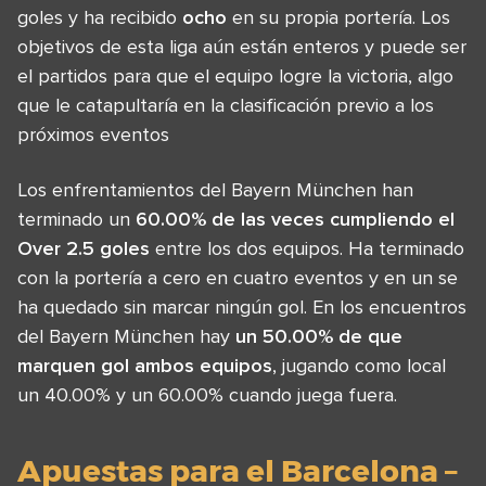
goles y ha recibido
ocho
en su propia portería. Los
objetivos de esta liga aún están enteros y puede ser
el partidos para que el equipo logre la victoria, algo
que le catapultaría en la clasificación previo a los
próximos eventos
Los enfrentamientos del Bayern München han
terminado un
60.00% de las veces cumpliendo el
Over 2.5 goles
entre los dos equipos. Ha terminado
con la portería a cero en cuatro eventos y en un se
ha quedado sin marcar ningún gol. En los encuentros
del Bayern München hay
un 50.00% de que
marquen gol ambos equipos
, jugando como local
un 40.00% y un 60.00% cuando juega fuera.
Apuestas para el Barcelona –