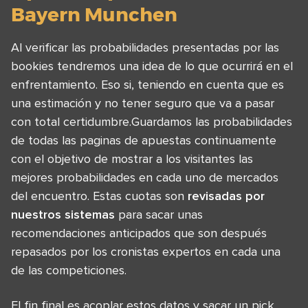
Bayern Munchen
Al verificar las probabilidades presentadas por las
bookies tendremos una idea de lo que ocurrirá en el
enfrentamiento. Eso si, teniendo en cuenta que es
una estimación y no tener seguro que va a pasar
con total certidumbre.Guardamos las probabilidades
de todas las paginas de apuestas continuamente
con el objetivo de mostrar a los visitantes las
mejores probabilidades en cada uno de mercados
del encuentro. Estas cuotas son
revisadas por
nuestros sistemas
para sacar unas
recomendaciones anticipados que son después
repasados por los cronistas expertos en cada una
de las competiciones.
El fin final es acoplar estos datos y sacar un pick