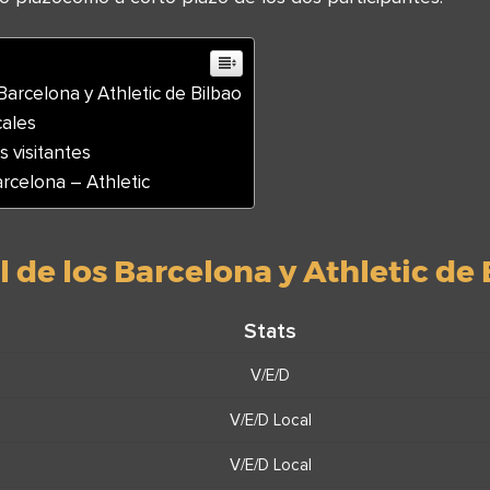
Barcelona y Athletic de Bilbao
cales
s visitantes
rcelona – Athletic
 de los Barcelona y Athletic de 
Stats
V/E/D
V/E/D Local
V/E/D Local