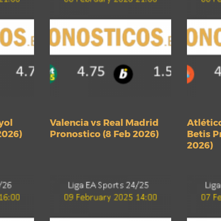
yol
Valencia vs Real Madrid
Atlétic
2026)
Pronostico (8 Feb 2026)
Betis P
2026)