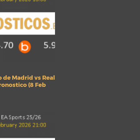
o de Madrid vs Real
ronostico (8 Feb