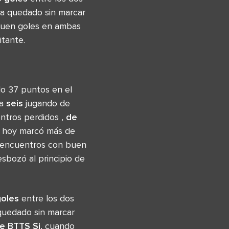
ha quedado sin marcar
quen goles en ambas
tante.
ndo 37 puntos en el
ia
seis
jugando de
tros perdidos ,
de
a hoy marcó más de
n encuentros con buen
sbozó al principio de
goles
entre los dos
 quedado sin marcar
e BTTS Si
, cuando