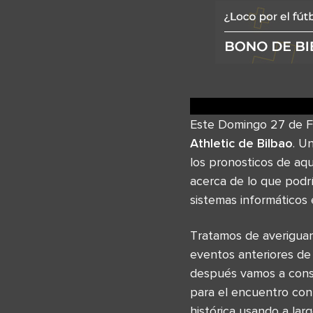
Este Domingo 27 de Fe
Athletic de Bilbao
. U
los pronosticos de aq
acerca de lo que podrí
sistemas informáticos
Tratamos de averiguar
eventos anteriores de
después vamos a const
para el encuentro con
histórica usando a lar