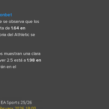
honbet
e se observa que los
ota de
1.64 en
oria del Athletic se
s muestran una clara
ver 2.5 está a
1.98 en
rán en el