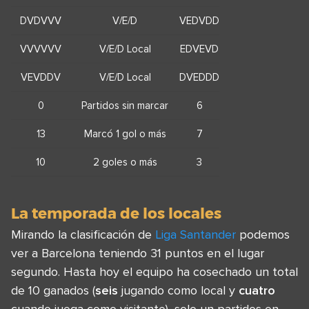
DVDVVV
V/E/D
VEDVDD
VVVVVV
V/E/D Local
EDVEVD
VEVDDV
V/E/D Local
DVEDDD
0
Partidos sin marcar
6
13
Marcó 1 gol o más
7
10
2 goles o más
3
La temporada de los locales
Mirando la clasificación de
Liga Santander
podemos
ver a Barcelona teniendo 31 puntos en el lugar
segundo. Hasta hoy el equipo ha cosechado un total
de 10 ganados (
seis
jugando como local y
cuatro
cuando juega como visitante), solo un partidos en