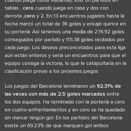
tablas ,
cero
cuando juega en casa y dos con
derrota ,
cero
y 2. En 13 encuentros jugados hasta la
fecha marcó un total de 36 goles y encajó quince en
su portería. Así tenemos una media de 276.92 goles
conseguidos por partido y 115.38 goles recibidos por
cada juego. Los deseos preconcebidos para esta liga
aún están enteros y sería un encuentros para que el
equipo consiga la victoria, lo que le catapultaría en la
clasificación previo a los próximos juegos
Los juegos del Barcelona terminaron un
92.31% de
las veces con más de 2.5 goles marcados
entre
los dos equipos. Ha terminado con la portería a cero
en cuatro enfrentamientos y en cero se ha quedado
sin marcar ningún gol. En los partidos del Barcelona
existe un 69.23% de que marquen gol ambos