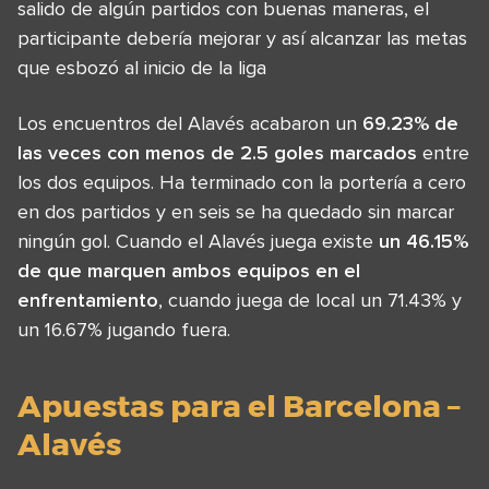
salido de algún partidos con buenas maneras, el
participante debería mejorar y así alcanzar las metas
que esbozó al inicio de la liga
Los encuentros del Alavés acabaron un
69.23% de
las veces con menos de 2.5 goles marcados
entre
los dos equipos. Ha terminado con la portería a cero
en dos partidos y en seis se ha quedado sin marcar
ningún gol. Cuando el Alavés juega existe
un 46.15%
de que marquen ambos equipos en el
enfrentamiento
, cuando juega de local un 71.43% y
un 16.67% jugando fuera.
Apuestas para el Barcelona –
Alavés