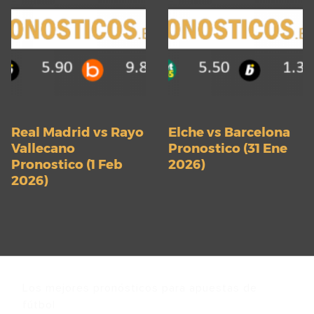
Real Madrid vs Rayo
Elche vs Barcelona
Vallecano
Pronostico (31 Ene
Pronostico (1 Feb
2026)
2026)
Los mejores pronósticos para apuestas de
fútbol