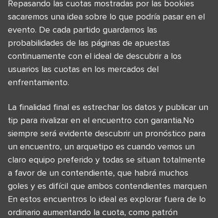
Repasando las cuotas mostradas por las bookies
sacaremos una idea sobre lo que podría pasar en el
evento. De cada partido guardamos las
probabilidades de las páginas de apuestas
continuamente con el ideal de descubrir a los
usuarios las cuotas en los mercados del
enfrentamiento.
La finalidad final es estrechar los datos y publicar un
tip para rivalizar en el encuentro con garantia.No
siempre será evidente descubrir un pronóstico para
un encuentro, un arquetipo es cuando vemos un
claro equipo preferido y todas se situan totalmente
a favor de un contendiente, que habrá muchos
goles y es difícil que ambos contendientes marquen
En estos encuentros lo ideal es explorar fuera de lo
ordinario aumentando la cuota, como patrón