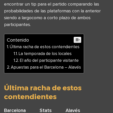
encontrar un tip para el partido comparando las
probabilidades de las plataformas con la anterior
siendo a largocomo a corto plazo de ambos
participantes.
Contenido
Última racha de estos contendientes
La temporada de los locales
El año del participante visitante
Apuestas para el Barcelona – Alavés
Última racha de estos
contendientes
Barcelona
Stats
Alavés