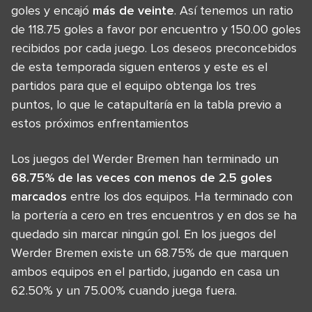
goles y encajó
más de veinte
. Así tenemos un ratio
de 118.75 goles a favor por encuentro y 150.00 goles
recibidos por cada juego. Los deseos preconcebidos
de esta temporada siguen enteros y este es el
partidos para que el equipo obtenga los tres
puntos, lo que le catapultaría en la tabla previo a
estos próximos enfrentamientos
Los juegos del Werder Bremen han terminado un
68.75% de las veces con menos de 2.5 goles
marcados
entre los dos equipos. Ha terminado con
la portería a cero en tres encuentros y en dos se ha
quedado sin marcar ningún gol. En los juegos del
Werder Bremen existe un 68.75% de que marquen
ambos equipos en el partido, jugando en casa un
62.50% y un 75.00% cuando juega fuera.