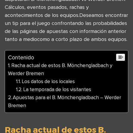
Cálculos, eventos pasados, rachas y
acontecimientos de los equipos.Deseamos encontrar
un tip para el juego confrontando las probabilidades
de las páginas de apuestas con información anterior
tanto a mediocomo a corto plazo de ambos equipos.
Contenido
Racha actual de estos B. Mönchengladbach y
Werder Bremen
Los datos de los locales
La temporada de los visitantes
Apuestas para el B. Mönchengladbach – Werder
Bremen
Racha actual de estos B.