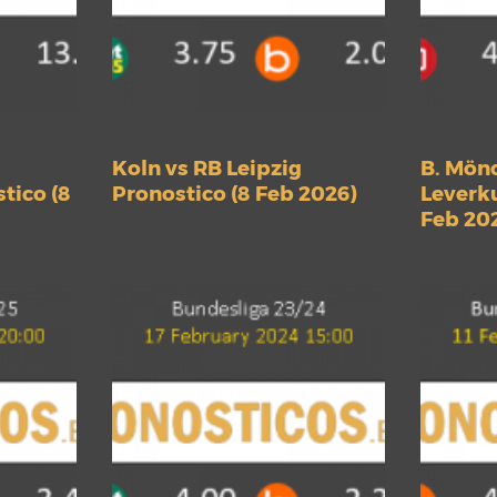
Koln vs RB Leipzig
B. Mön
tico (8
Pronostico (8 Feb 2026)
Leverku
Feb 20