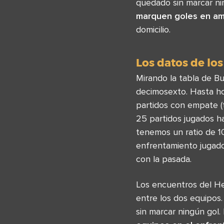
quedado sin marcar n
marquen goles en am
domicilio.
Los datos de los
Mirando la tabla de 
decimosexto. Hasta hoy
partidos con empate (t
25 partidos jugados h
tenemos un ratio de 1
enfrentamiento jugado
con la pasada.
Los encuentros del H
entre los dos equipos.
sin marcar ningún gol