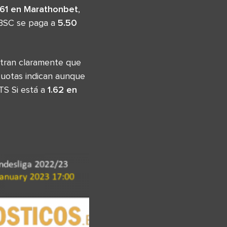
.61 en Marathonbet
,
a BSC se paga a
5.50
tran claramente que
 cuotas indican aunque
TS Si está a
1.62 en