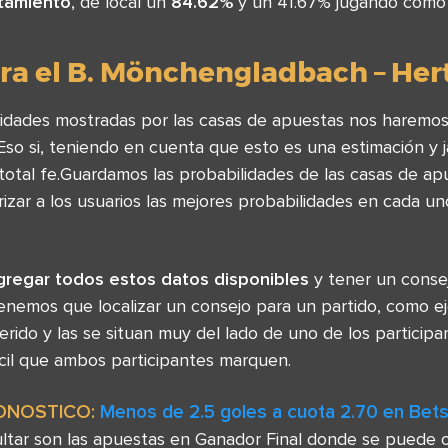
ntamiento
, de local un
84.62%
y un 41.67% jugando como v
ra el B. Mönchengladbach – Her
lidades mostradas por las casas de apuestas nos haremos
 Eso si, teniendo en cuenta que esto es una estimación y
total fe.Guardamos las probabilidades de las casas de a
orizar a los usuarios las mejores probabilidades en cada 
gregar todos estos datos disponibles
y tener un consej
enemos que localizar un consejo para un partido, como 
rido y las se situan muy del lado de uno de los participa
ícil que ambos participantes marquen.
ONOSTICO:
Menos de 2.5 goles a cuota 2.70 en Bet
tar son las apuestas en Ganador Final donde se puede o