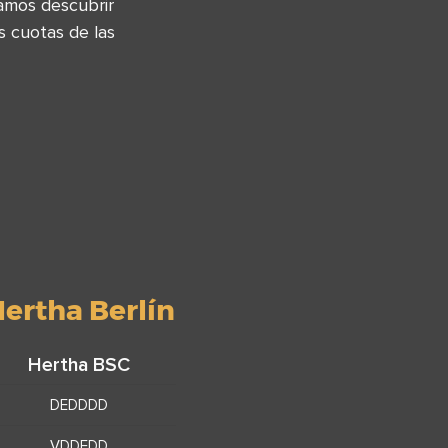
ramos descubrir
s cuotas de las
ertha Berlín
Hertha BSC
DEDDDD
VDDEDD