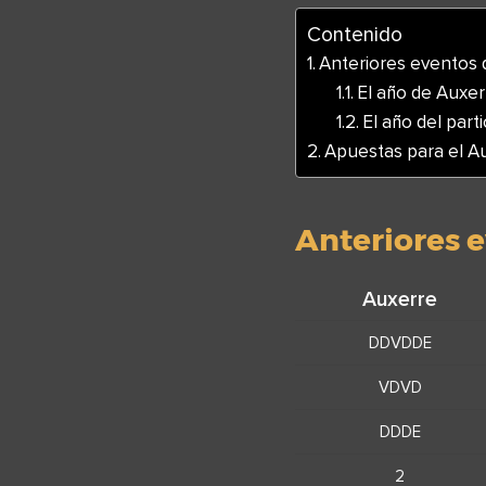
Contenido
Anteriores eventos 
El año de Auxer
El año del parti
Apuestas para el A
Anteriores e
Auxerre
DDVDDE
VDVD
DDDE
2