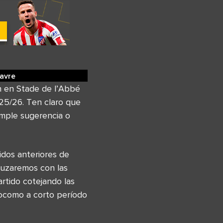
avre
n en Stade de l’Abbé
25/26. Ten claro que
imple sugerencia o
idos anteriores de
ruzaremos con las
rtido cotejando las
zocomo a corto período