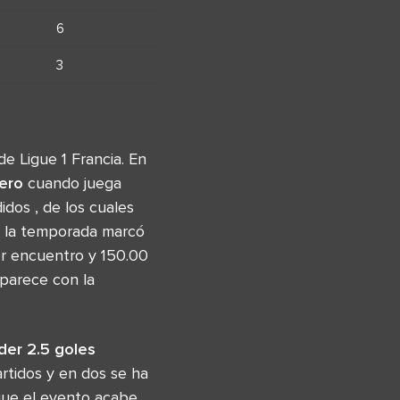
6
3
e Ligue 1 Francia. En
ero
cuando juega
idos , de los cuales
e la temporada marcó
or encuentro y 150.00
 parece con la
der 2.5 goles
rtidos y en dos se ha
que el evento acabe