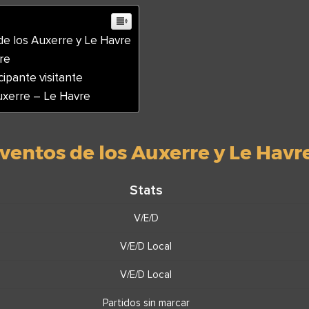
de los Auxerre y Le Havre
re
cipante visitante
uxerre – Le Havre
ventos de los Auxerre y Le Havr
Stats
V/E/D
V/E/D Local
V/E/D Local
Partidos sin marcar