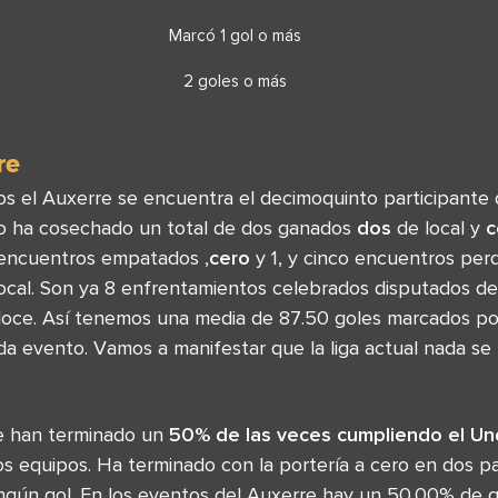
Marcó 1 gol o más
2 goles o más
re
os el Auxerre se encuentra el decimoquinto participante d
po ha cosechado un total de dos ganados
dos
de local y
c
1 encuentros empatados ,
cero
y 1, y cinco encuentros perd
ocal. Son ya 8 enfrentamientos celebrados disputados d
 doce. Así tenemos una media de 87.50 goles marcados p
da evento. Vamos a manifestar que la liga actual nada se
re han terminado un
50% de las veces cumpliendo el Un
s equipos. Ha terminado con la portería a cero en dos pa
ngún gol. En los eventos del Auxerre hay un 50.00% de 