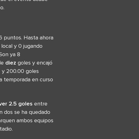
o.
 6 puntos. Hasta ahora
local y 0 jugando
 Son ya 8
 de
diez
goles y encajó
go y 200.00 goles
la temporada en curso
ver 2.5 goles
entre
en dos se ha quedado
marquen ambos equipos
tadio.