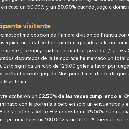
a en casa un 50.00% y un
50.00%
cuando juega a domicili
cipante visitante
ecimoséptima posicion de Primera división de Francia con
nseguido un total de 1 encuentros ganados solo un como 
n empate (dos/un) y cuatro encuentros perdidos ,1 y
tres
.
brados disputados de la temporada ha marcado un total
a. Esto significa un ratio de 125.00 goles a favor por jue
r enfrentamiento jugado. Nos permitimos dar fe de que 
 la anterior.
avre acabaron un
62.50% de las veces cumpliendo el O
erminado con la portería a cero en solo un encuentros y 
. En los partidos del Le Havre existe un 75.00% de que 
 juega como local un 100.00% y un 50.00% fuera de su es