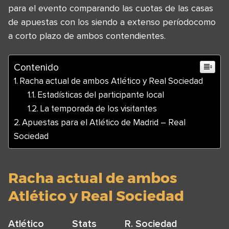
para el evento comparando las cuotas de las casas
de apuestas con los siendo a extenso períodocomo
a corto plazo de ambos contendientes.
Contenido
Racha actual de ambos Atlético y Real Sociedad
Estadísticas del participante local
La temporada de los visitantes
Apuestas para el Atlético de Madrid – Real
Sociedad
Racha actual de ambos
Atlético y Real Sociedad
Atlético
Stats
R. Sociedad