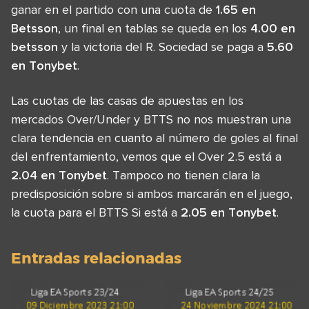
ganar en el partido con una cuota de
1.65 en
Betsson
, un final en tablas se queda en los
4.00 en
betsson
y la victoria del R. Sociedad se paga a
5.60
en Tonybet
.
Las cuotas de las casas de apuestas en los
mercados Over/Under y BTTS no nos muestran una
clara tendencia en cuanto al número de goles al final
del enfrentamiento, vemos que el Over 2.5 está a
2.04 en Tonybet
. Tampoco no tienen clara la
predisposición sobre si ambos marcarán en el juego,
la cuota para el BTTS Si está a
2.05 en Tonybet
.
Entradas relacionadas