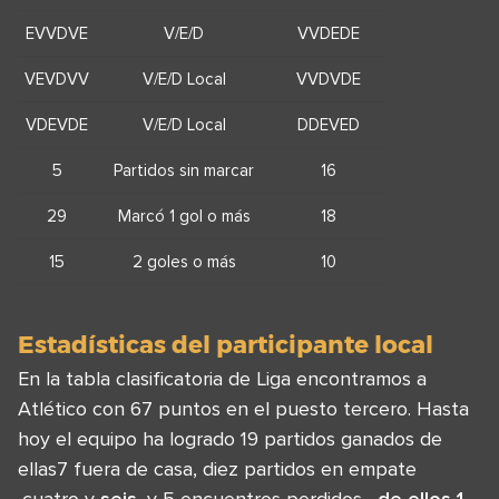
EVVDVE
V/E/D
VVDEDE
VEVDVV
V/E/D Local
VVDVDE
VDEVDE
V/E/D Local
DDEVED
5
Partidos sin marcar
16
29
Marcó 1 gol o más
18
15
2 goles o más
10
Estadísticas del participante local
En la tabla clasificatoria de Liga encontramos a
Atlético con 67 puntos en el puesto tercero. Hasta
hoy el equipo ha logrado 19 partidos ganados de
ellas7 fuera de casa, diez partidos en empate
,cuatro y
seis
, y 5 encuentros perdidos ,
de ellos 1