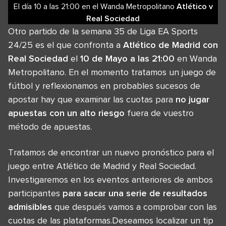
El día 10
a las
21:00
en el
Wanda Metropolitano
Atlético
v
Real Sociedad
Otro partido de la semana 35 de Liga EA Sports
24/25 es el que confronta a
Atlético de Madrid con
Real Sociedad
el
10 de Mayo a las 21:00
en Wanda
Metropolitano. En el momento tratamos un juego de
fútbol y reflexionamos en probables sucesos de
apostar hay que examinar las cuotas para
no jugar
apuestas con un alto riesgo
fuera de vuestro
método de apuestas.
Tratamos de encontrar un nuevo pronóstico para el
juego entre Atlético de Madrid y Real Sociedad.
Investigaremos en los eventos anteriores de ambos
participantes
para sacar una serie de resultados
admisibles
que después vamos a comprobar con las
cuotas de las plataformas.Deseamos localizar un tip