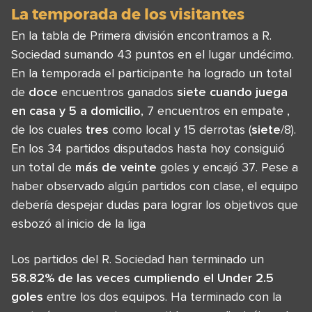
La temporada de los visitantes
En la tabla de Primera división encontramos a R.
Sociedad sumando 43 puntos en el lugar undécimo.
En la temporada el participante ha logrado un total
de
doce
encuentros ganados
siete
cuando juega
en casa y 5 a domicilio
, 7 encuentros en empate ,
de los cuales
tres
como local y 15 derrotas (
siete
/8).
En los 34 partidos disputados hasta hoy consiguió
un total de
más de veinte
goles y encajó 37. Pese a
haber observado algún partidos con clase, el equipo
debería despejar dudas para lograr los objetivos que
esbozó al inicio de la liga
Los partidos del R. Sociedad han terminado un
58.82% de las veces cumpliendo el Under 2.5
goles
entre los dos equipos. Ha terminado con la