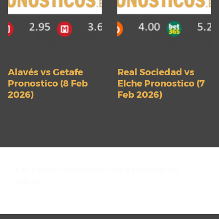
Alavés vs Getafe
Real Sociedad vs
Pronostico (8 Feb
Elche Pronostico (7
2026)
Feb 2026)
Los mejores pronósticos para apuestas de
fútbol