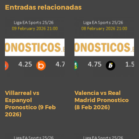
Entradas relacionadas
Villarreal vs
Valencia vs Real
Espanyol
Madrid Pronostico
Pronostico (9 Feb
(8 Feb 2026)
2026)