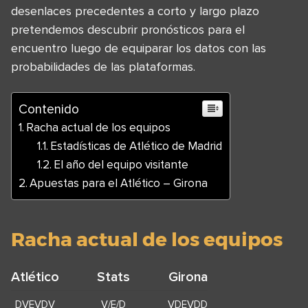
desenlaces precedentes a corto y largo plazo
pretendemos descubrir pronósticos para el
encuentro luego de equiparar los datos con las
probabilidades de las plataformas.
Contenido
Racha actual de los equipos
Estadísticas de Atlético de Madrid
El año del equipo visitante
Apuestas para el Atlético – Girona
Racha actual de los equipos
Atlético
Stats
Girona
DVEVDV
V/E/D
VDEVDD