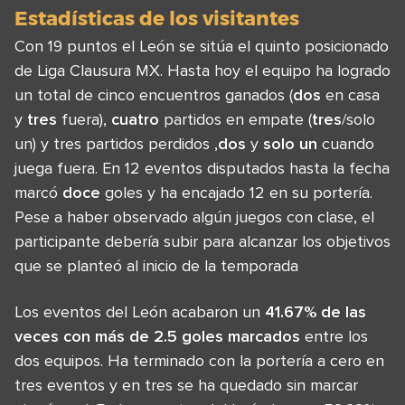
Estadísticas de los visitantes
Con 19 puntos el León se sitúa el quinto posicionado
de Liga Clausura MX. Hasta hoy el equipo ha logrado
un total de cinco encuentros ganados (
dos
en casa
y
tres
fuera),
cuatro
partidos en empate (
tres
/solo
un) y tres partidos perdidos ,
dos
y
solo un
cuando
juega fuera. En 12 eventos disputados hasta la fecha
marcó
doce
goles y ha encajado 12 en su portería.
Pese a haber observado algún juegos con clase, el
participante debería subir para alcanzar los objetivos
que se planteó al inicio de la temporada
Los eventos del León acabaron un
41.67% de las
veces con más de 2.5 goles marcados
entre los
dos equipos. Ha terminado con la portería a cero en
tres eventos y en tres se ha quedado sin marcar