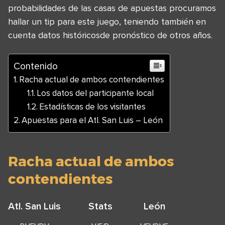
probabilidades de las casas de apuestas procuramos
hallar un tip para este juego, teniendo también en
cuenta datos históricosde pronóstico de otros años.
Contenido
Racha actual de ambos contendientes
Los datos del participante local
Estadísticas de los visitantes
Apuestas para el Atl. San Luis – León
Racha actual de ambos
contendientes
Atl. San Luis
Stats
León