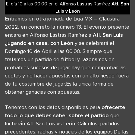
El día 10
a las
00:00
en el
Alfonso Lastras Ramírez
Atl. San
Luis
v
León
Entramos en otra jornada de Liga MX – Clausura
2022, en concreto la número 13. El evento presente
encara en Alfonso Lastras Ramírez a
Atl. San Luis
,jugando en casa, con León
y se celebrará el
Domingo 10 de Abril a las 00:00. Siempre que
tratamos un partido de fútbol y razonamos en
probables sucesos de jugar hay que comprobar las
cuotas y no hacer apuestas con un alto riesgo fuera
de tu costumbre de jugar.Es la única forma de
obtener ganacias con apuestas.
Tenemos con los datos disponibles para
ofrecerte
todo lo que debes saber sobre el partido
que
lucharán Atl. San Luis vs León. Cálculos, partidos
precedentes, rachas y noticias de los equipos.De las