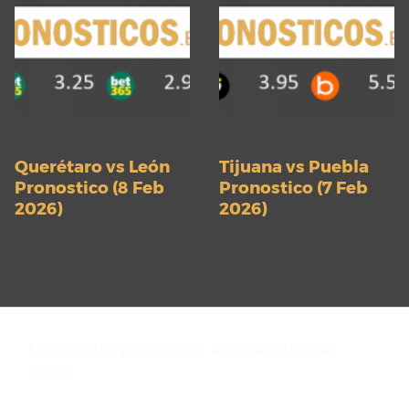
Querétaro vs León
Tijuana vs Puebla
Pronostico (8 Feb
Pronostico (7 Feb
2026)
2026)
Los mejores pronósticos para apuestas de
fútbol