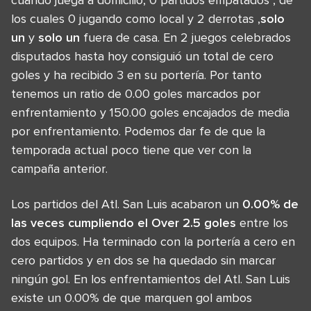
los cuales 0 jugando como local y 2 derrotas ,
solo
un
y
solo un
fuera de casa. En 2 juegos celebrados
disputados hasta hoy consiguió un total de cero
goles y ha recibido 3 en su portería. Por tanto
tenemos un ratio de 0.00 goles marcados por
enfrentamiento y 150.00 goles encajados de media
por enfrentamiento. Podemos dar fe de que la
temporada actual poco tiene que ver con la
campaña anterior.
Los partidos del Atl. San Luis acabaron un
0.00% de
las veces cumpliendo el Over 2.5 goles
entre los
dos equipos. Ha terminado con la portería a cero en
cero partidos y en dos se ha quedado sin marcar
ningún gol. En los enfrentamientos del Atl. San Luis
existe un 0.00% de que marquen gol ambos