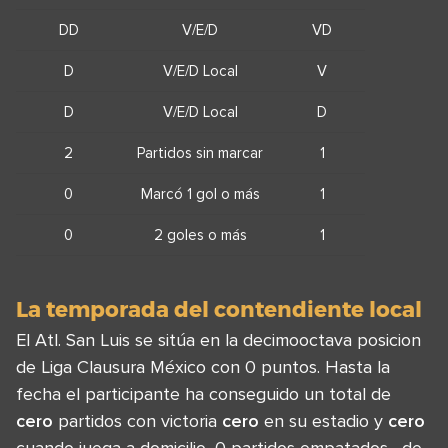
DD
V/E/D
VD
D
V/E/D Local
V
D
V/E/D Local
D
2
Partidos sin marcar
1
0
Marcó 1 gol o más
1
0
2 goles o más
1
La temporada del contendiente local
El Atl. San Luis se sitúa en la decimooctava posicion
de Liga Clausura México con 0 puntos. Hasta la
fecha el participante ha conseguido un total de
cero
partidos con victoria
cero
en su estadio y
cero
cuando juega a domicilio, 0 partidos empatados , de