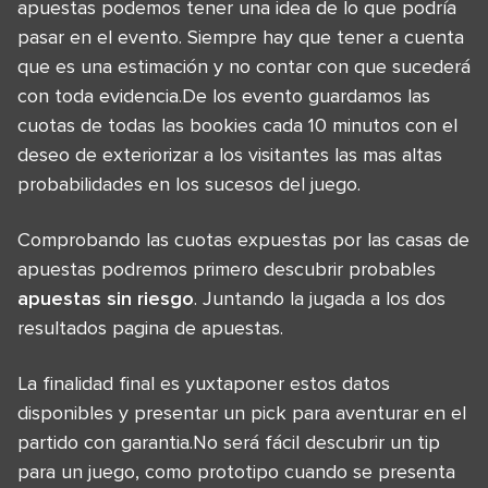
apuestas podemos tener una idea de lo que podría
pasar en el evento. Siempre hay que tener a cuenta
que es una estimación y no contar con que sucederá
con toda evidencia.De los evento guardamos las
cuotas de todas las bookies cada 10 minutos con el
deseo de exteriorizar a los visitantes las mas altas
probabilidades en los sucesos del juego.
Comprobando las cuotas expuestas por las casas de
apuestas podremos primero descubrir probables
apuestas sin riesgo
. Juntando la jugada a los dos
resultados pagina de apuestas.
La finalidad final es yuxtaponer estos datos
disponibles y presentar un pick para aventurar en el
partido con garantia.No será fácil descubrir un tip
para un juego, como prototipo cuando se presenta