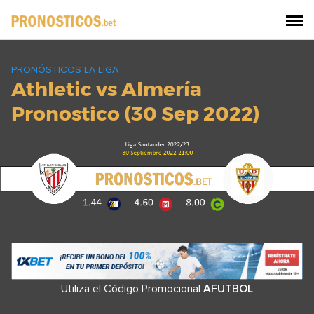
S
a
l
t
PRONÓSTICOS LA LIGA
a
Athletic vs Almería
r
Pronostico (30 Sep 2022)
a
l
c
o
n
t
e
n
i
d
o
Utiliza el Código Promocional
AFUTBOL