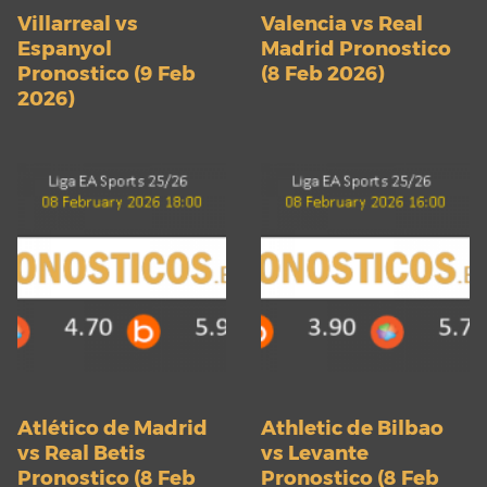
Villarreal vs
Valencia vs Real
Espanyol
Madrid Pronostico
Pronostico (9 Feb
(8 Feb 2026)
2026)
Atlético de Madrid
Athletic de Bilbao
vs Real Betis
vs Levante
Pronostico (8 Feb
Pronostico (8 Feb