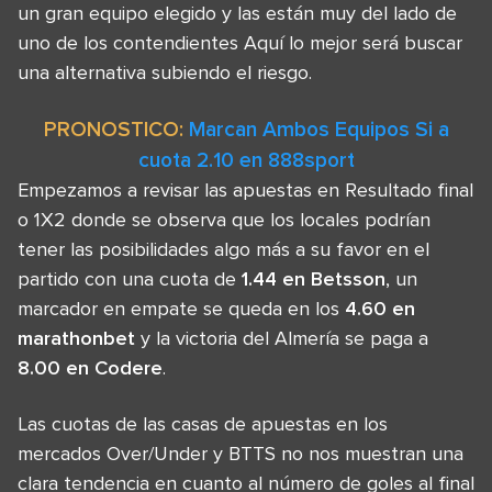
un gran equipo elegido y las están muy del lado de
uno de los contendientes Aquí lo mejor será buscar
una alternativa subiendo el riesgo.
PRONOSTICO:
Marcan Ambos Equipos Si a
cuota 2.10 en 888sport
Empezamos a revisar las apuestas en Resultado final
o 1X2 donde se observa que los locales podrían
tener las posibilidades algo más a su favor en el
partido con una cuota de
1.44 en Betsson
, un
marcador en empate se queda en los
4.60 en
marathonbet
y la victoria del Almería se paga a
8.00 en Codere
.
Las cuotas de las casas de apuestas en los
mercados Over/Under y BTTS no nos muestran una
clara tendencia en cuanto al número de goles al final