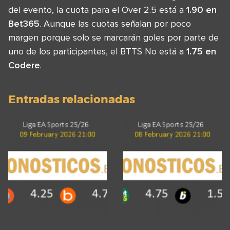
del evento, la cuota para el Over 2.5 está a
1.90 en
Bet365
. Aunque las cuotas señalan por poco
margen porque solo se marcarán goles por parte de
uno de los participantes, el BTTS No está a
1.75 en
Codere
.
Entradas relacionadas