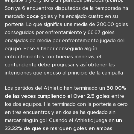
Son ya 6 encuentros disputados de la temporada ha
marcado
doce
goles y ha encajado cuatro en su
portería. Lo que significa una media de 200.00 goles
conseguidos por enfrentamiento y 66.67 goles
encajados de media por enfrentamiento jugado del
equipo. Pese a haber conseguido algún
enfrentamientos con buenas maneras, el
contendiente debe progresar y así obtener las
intenciones que expuso al principio de la campaña
Los partidos del Athletic han terminado un
50.00%
de las veces cumpliendo el Over 2.5 goles
entre
los dos equipos. Ha terminado con la portería a cero
en tres encuentros y en dos se ha quedado sin
marcar ningún gol. Cuando el Athletic juega en
un
33.33% de que se marquen goles en ambas