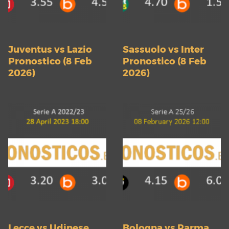
Juventus vs Lazio
Sassuolo vs Inter
Pronostico (8 Feb
Pronostico (8 Feb
2026)
2026)
Lecce vs Udinese
Bologna vs Parma