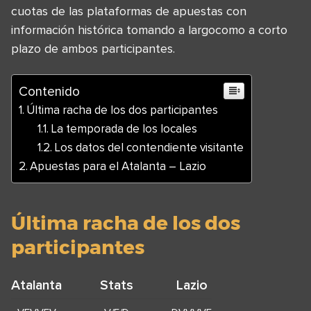
cuotas de las plataformas de apuestas con
información histórica tomando a largocomo a corto
plazo de ambos participantes.
Contenido
Última racha de los dos participantes
La temporada de los locales
Los datos del contendiente visitante
Apuestas para el Atalanta – Lazio
Última racha de los dos
participantes
Atalanta
Stats
Lazio