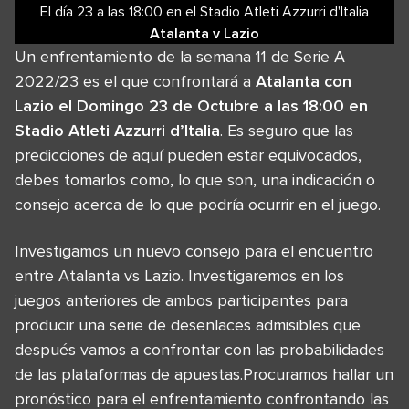
El día 23
a las
18:00
en el
Stadio Atleti Azzurri d'Italia
Atalanta
v
Lazio
Un enfrentamiento de la semana 11 de Serie A
2022/23 es el que confrontará a
Atalanta con
Lazio el Domingo 23 de Octubre a las 18:00 en
Stadio Atleti Azzurri d’Italia
. Es seguro que las
predicciones de aquí pueden estar equivocados,
debes tomarlos como, lo que son, una indicación o
consejo acerca de lo que podría ocurrir en el juego.
Investigamos un nuevo consejo para el encuentro
entre Atalanta vs Lazio. Investigaremos en los
juegos anteriores de ambos participantes para
producir una serie de desenlaces admisibles que
después vamos a confrontar con las probabilidades
de las plataformas de apuestas.Procuramos hallar un
pronóstico para el enfrentamiento confrontando las