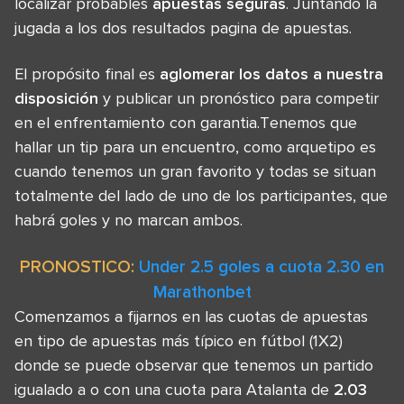
localizar probables
apuestas seguras
. Juntando la
jugada a los dos resultados pagina de apuestas.
El propósito final es
aglomerar los datos a nuestra
disposición
y publicar un pronóstico para competir
en el enfrentamiento con garantia.Tenemos que
hallar un tip para un encuentro, como arquetipo es
cuando tenemos un gran favorito y todas se situan
totalmente del lado de uno de los participantes, que
habrá goles y no marcan ambos.
PRONOSTICO:
Under 2.5 goles a cuota 2.30 en
Marathonbet
Comenzamos a fijarnos en las cuotas de apuestas
en tipo de apuestas más típico en fútbol (1X2)
donde se puede observar que tenemos un partido
igualado a o con una cuota para Atalanta de
2.03