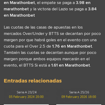
en Marathonbet
, el empate se paga a
3.98 en
marathonbet
y la victoria del Lazio se paga a
3.84
en Marathonbet
Las cuotas de las casas de apuestas en los
mercados Over/Under y BTTS se decantan por poco
margen por que habrá goles en el evento con una
cuota para el Over 2.5 de
1.76 en Marathonbet
.
También las cuotas se decantan aunque por poco
margen porque ambos equipos marcarán en el
evento, el BTTS Si está a
1.61 en Marathonbet
.
Entradas relacionadas