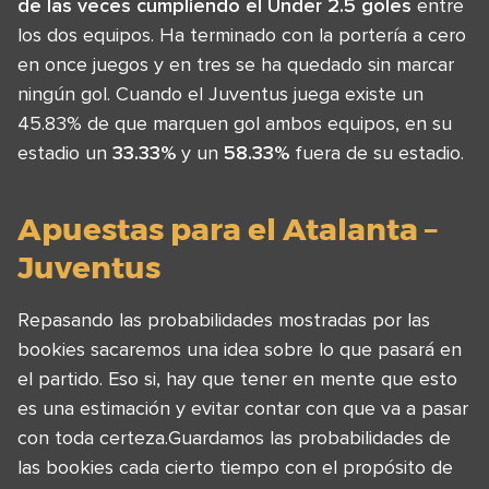
de las veces cumpliendo el Under 2.5 goles
entre
los dos equipos. Ha terminado con la portería a cero
en once juegos y en tres se ha quedado sin marcar
ningún gol. Cuando el Juventus juega existe un
45.83% de que marquen gol ambos equipos, en su
estadio un
33.33%
y un
58.33%
fuera de su estadio.
Apuestas para el Atalanta –
Juventus
Repasando las probabilidades mostradas por las
bookies sacaremos una idea sobre lo que pasará en
el partido. Eso si, hay que tener en mente que esto
es una estimación y evitar contar con que va a pasar
con toda certeza.Guardamos las probabilidades de
las bookies cada cierto tiempo con el propósito de