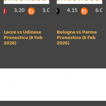
Lecce vs Udinese
Bologna vs Parma
Pronostico (8 Feb
Pronostico (8 Feb
2026)
2026)
Los mejores pronósticos para apuestas de
fútbol