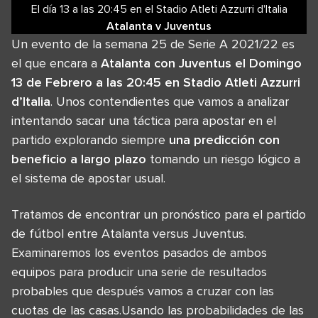
El día 13
a las
20:45
en el
Stadio Atleti Azzurri d'Italia
Atalanta
v
Juventus
Un evento de la semana 25 de Serie A 2021/22 es
el que encara a
Atalanta con Juventus el Domingo
13 de Febrero a las 20:45 en Stadio Atleti Azzurri
d’Italia
. Unos contendientes que vamos a analizar
intentando sacar una táctica para apostar en el
partido explorando siempre
una predicción con
beneficio a largo plazo
tomando un riesgo lógico a
el sistema de apostar usual.
Tratamos de encontrar un pronóstico para el partido
de fútbol entre Atalanta versus Juventus.
Examinaremos los eventos pasados de ambos
equipos para producir una serie de resultados
probables que después vamos a cruzar con las
cuotas de las casas.Usando las probabilidades de las