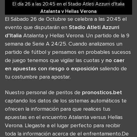
El día 26
a las
20:45
en el
Stadio Atleti Azzurri d'Italia
Atalanta
v
Hellas Verona
El Sábado 26 de Octubre se celebra a las 20:45 el
evento que disputarán en
Stadio Atleti Azzurri
d’Italia
Atalanta y Hellas Verona. Un partido de la 9
semana de Serie A 24/25. Cuando analizamos un
partido de fútbol y pensamos en probables sucesos
de juego tenemos que vigilar las cuotas y
no caer
en apuestas con riesgo o exposición
saliendo de
tu costumbre para apostar.
Nuestro personal de peritos de
pronosticos.bet
captando los datos de los sistemas automáticos te
ofrecen la información para que realices tus
apuestas en el encuentro Atalanta versus Hellas
Verona. Llegaste a el lugar perfecto para recibir
toda la información acerca de el enfrentamiento.De