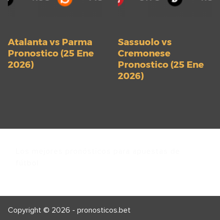
Atalanta vs Parma
Sassuolo vs
Pronostico (25 Ene
Cremonese
2026)
Pronostico (25 Ene
2026)
Los mejores pronósticos para apuestas de
fútbol
Copyright © 2026 - pronosticos.bet