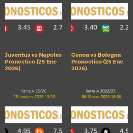
Juventus vs Napoles
Genoa vs Bologna
Pronostico (25 Ene
Pronostico (25 Ene
2026)
2026)