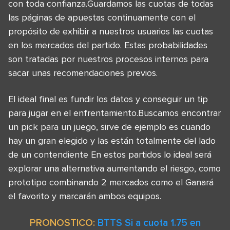
con toda confianza.Guardamos las cuotas de todas
las páginas de apuestas continuamente con el
propósito de exhibir a nuestros usuarios las cuotas
en los mercados del partido. Estas probabilidades
son tratadas por nuestros procesos internos para
sacar unas recomendaciones previos.
El ideal final es fundir los datos y conseguir un tip
para jugar en el enfrentamiento.Buscamos encontrar
un pick para un juego, sirve de ejemplo es cuando
hay un gran elegido y las están totalmente del lado
de un contendiente En estos partidos lo ideal será
explorar una alternativa aumentando el riesgo, como
prototipo combinando 2 mercados como el Ganará
el favorito y marcarán ambos equipos.
PRONOSTICO:
BTTS Si a cuota 1.75 en