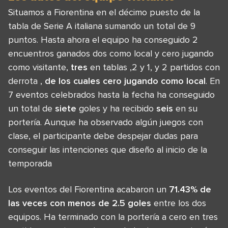
Situamos a Fiorentina en el décimo puesto de la
tabla de Serie A italiana sumando un total de 9
puntos. Hasta ahora el equipo ha conseguido 2
encuentros ganados dos como local y cero jugando
como visitante,
tres
en tablas ,2 y 1, y 2 partidos con
derrota ,
de los cuales cero jugando como local
. En
7 eventos celebrados hasta la fecha ha conseguido
un total de
siete
goles y ha recibido
seis
en su
portería. Aunque ha observado algún juegos con
clase, el participante debe despejar dudas para
conseguir las intenciones que diseño al inicio de la
temporada
Los eventos del Fiorentina acabaron un
71.43% de
las veces con menos de 2.5 goles
entre los dos
equipos. Ha terminado con la portería a cero en tres