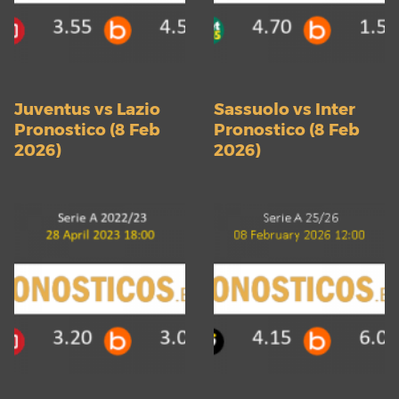
Juventus vs Lazio
Sassuolo vs Inter
Pronostico (8 Feb
Pronostico (8 Feb
2026)
2026)