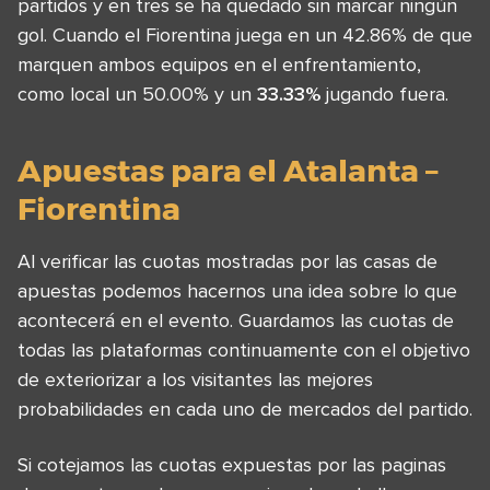
partidos y en tres se ha quedado sin marcar ningún
gol. Cuando el Fiorentina juega en un 42.86% de que
marquen ambos equipos en el enfrentamiento,
como local un 50.00% y un
33.33%
jugando fuera.
Apuestas para el Atalanta –
Fiorentina
Al verificar las cuotas mostradas por las casas de
apuestas podemos hacernos una idea sobre lo que
acontecerá en el evento. Guardamos las cuotas de
todas las plataformas continuamente con el objetivo
de exteriorizar a los visitantes las mejores
probabilidades en cada uno de mercados del partido.
Si cotejamos las cuotas expuestas por las paginas