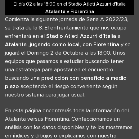
El día 02
a las
18:00
en el
Stadio Atleti Azzurri d'Italia
Atalanta
v
Fiorentina
Comienza la siguiente jornada de Serie A 2022/23,
se trata de la 8. El enfrentamiento que nos ocupa
enfrentará en el
Stadio Atleti Azzurri d’Italia
a
Atalanta ,jugando como local, con Fiorentina
y se
jugará el Domingo 2 de Octubre a las 18:00. Unos
equipos que pasamos a estudiar buscando tener
una estrategia para apostar en el encuentro
buscando
una predicción con beneficio a medio
plazo
aceptando el riesgo conveniente según
nuestro sistema para jugar usual.
En esta página encontrarás toda la información del
Atalanta versus Fiorentina. Confeccionamos un
análisis con los datos disponibles y te los mostramos
en índices y dibujos o explicamos con nuestra