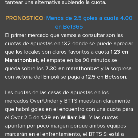
tantear una alternativa subiendo la cuota.
PRONOSTICO:
Menos de 2.5 goles a cuota 4.00
en Bet365
El primer mercado que vamos a consultar son las
cuotas de apuestas en 1X2 donde se puede apreciar
que los locales son claros favoritos a cuota
1.23 en
Marathonbet
, el empate en los 90 minutos se
queda sobre los
7.30 en marathonbet
y la sorpresa
con victoria del Empoli se paga a
12.5 en Betsson
.
Las cuotas de las casas de apuestas en los
mercados Over/Under y BTTS muestran claramente
que habrá goles en el encuentro con una cuota para
el Over 2.5 de
1.29 en William Hill
. Y las cuotas
apuntan por poco margen porque ambos equipos
marcarán en el enfrentamiento, el BTTS Si está a