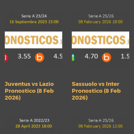
Juventus vs Lazio
Sassuolo vs Inter
Pronostico (8 Feb
Pronostico (8 Feb
2026)
2026)