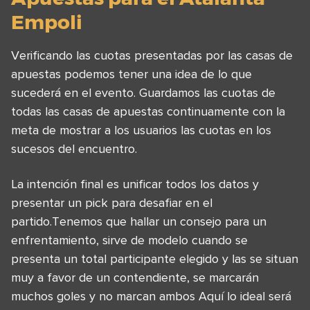
Empoli
Verificando las cuotas presentadas por las casas de
apuestas podemos tener una idea de lo que
sucederá en el evento. Guardamos las cuotas de
todas las casas de apuestas continuamente con la
meta de mostrar a los usuarios las cuotas en los
sucesos del encuentro.
La intención final es unificar todos los datos y
presentar un pick para desafiar en el
partido.Tenemos que hallar un consejo para un
enfrentamiento, sirve de modelo cuando se
presenta un total participante elegido y las se situan
muy a favor de un contendiente, se marcarán
muchos goles y no marcan ambos Aquí lo ideal será