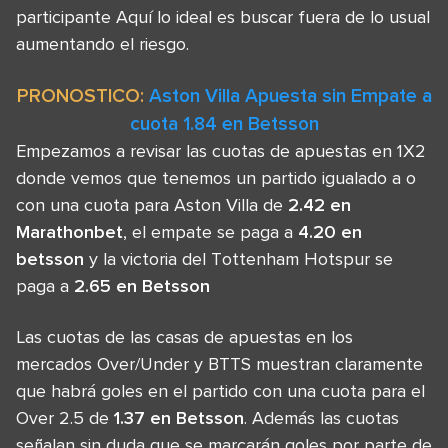
participante Aquí lo ideal es buscar fuera de lo usual
aumentando el riesgo.
PRONOSTICO:
Aston Villa Apuesta sin Empate a
cuota 1.84 en Betsson
Empezamos a revisar las cuotas de apuestas en 1X2
donde vemos que tenemos un partido igualado a o
con una cuota para Aston Villa de
2.42 en
Marathonbet
, el empate se paga a
4.20 en
betsson
y la victoria del Tottenham Hotspur se
paga a
2.65 en Betsson
Las cuotas de las casas de apuestas en los
mercados Over/Under y BTTS muestran claramente
que habrá goles en el partido con una cuota para el
Over 2.5 de
1.37 en Betsson
. Además las cuotas
señalan sin duda que se marcarán goles por parte de