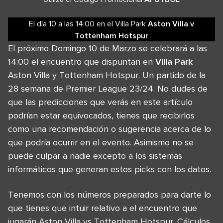
El día 10
a las
14:00
en el
Villa Park
Aston Villa
v
Tottenham Hotspur
El próximo Domingo 10 de Marzo se celebrará a las
14:00 el encuentro que dispuntan en
Villa Park
Aston Villa y Tottenham Hotspur. Un partido de la
28 semana de Premier League 23/24. No dudes de
que las predicciones que verás en este artículo
podrían estar equivocados, tienes que recibirlos
como una recomendación o sugerencia acerca de lo
que podría ocurrir en el evento. Asimismo no se
puede culpar a nadie excepto a los sistemas
informáticos que generan estos picks con los datos.
Tenemos con los números preparados para darte lo
que tienes que intuir relativo a el encuentro que
jugarán Aston Villa vs Tottenham Hotspur. Cálculos,