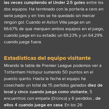
las veces cumpliendo el Under 2.5 goles
entre los
dos equipos. Ha terminado con la portería a cero en
siete juegos y en tres se ha quedado sin marcar
ningún gol. Cuando el Aston Villa juega en un
66.67% de que marquen ambos equipos en el juego,
cuando juega en su estadio un 69.23% y un 64.29%
cuando juega fuera.
Estadísticas del equipo visitante
Mirando la tabla de Premier League podemos ver a
Tottenham Hotspur sumando 50 puntos en el
puesto quinto. Hasta la fecha el equipo ha
cosechado un total de 15 partidos ganados
diez de
local y cinco cuando juega como visitante
, 5
encuentros con empate (0/cinco) y 6 perdidos ,
de
ellos 4 cuando juega en casa
. En los 26