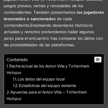
juegos previos, rachas y novedades de los
contendientes. También presentamos
los jugadores
lesionados o sancionados
de cada
contendiente.Empleando desenlaces históricos
actuales y remotos pretendemos hallar algunos
picks para el encuentro tras comparar los datos con
las probabilidades de las plataformas.
Contenido
Racha actual de los Aston Villa y Tottenham
Hotspur
Los datos del equipo local
Estadísticas del equipo visitante
Apuestas para el Aston Villa – Tottenham
Hotspur