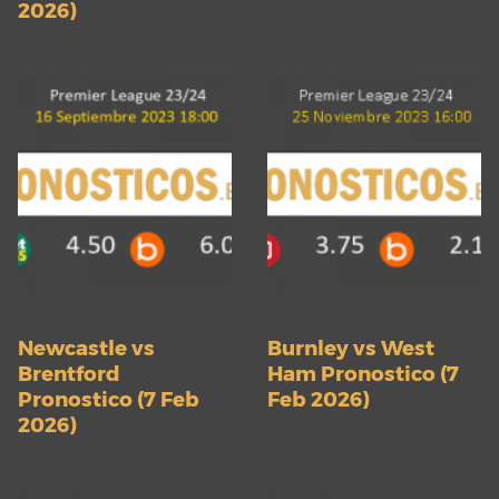
2026)
Newcastle vs
Burnley vs West
Brentford
Ham Pronostico (7
Pronostico (7 Feb
Feb 2026)
2026)