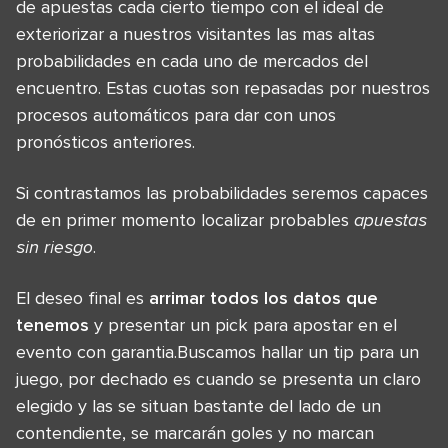
de apuestas cada cierto tiempo con el ideal de
exteriorizar a nuestros visitantes las mas altas
probabilidades en cada uno de mercados del
encuentro. Estas cuotas son repasadas por nuestros
procesos automáticos para dar con unos
pronósticos anteriores.
Si contrastamos las probabilidades seremos capaces
de en primer momento localizar probables
apuestas
sin riesgo
.
El deseo final es
arrimar todos los datos que
tenemos
y presentar un pick para apostar en el
evento con garantia.Buscamos hallar un tip para un
juego, por dechado es cuando se presenta un claro
elegido y las se situan bastante del lado de un
contendiente, se marcarán goles y no marcan