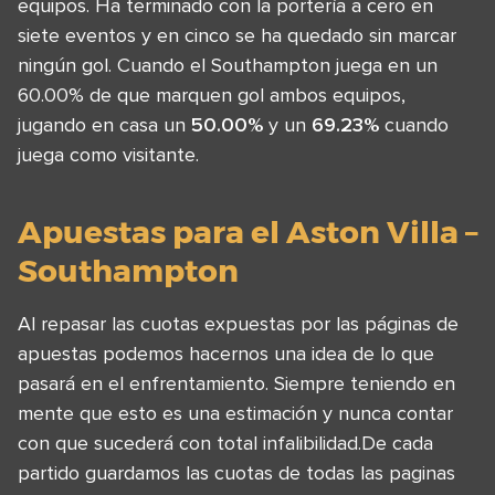
equipos. Ha terminado con la portería a cero en
siete eventos y en cinco se ha quedado sin marcar
ningún gol. Cuando el Southampton juega en un
60.00% de que marquen gol ambos equipos,
jugando en casa un
50.00%
y un
69.23%
cuando
juega como visitante.
Apuestas para el Aston Villa –
Southampton
Al repasar las cuotas expuestas por las páginas de
apuestas podemos hacernos una idea de lo que
pasará en el enfrentamiento. Siempre teniendo en
mente que esto es una estimación y nunca contar
con que sucederá con total infalibilidad.De cada
partido guardamos las cuotas de todas las paginas