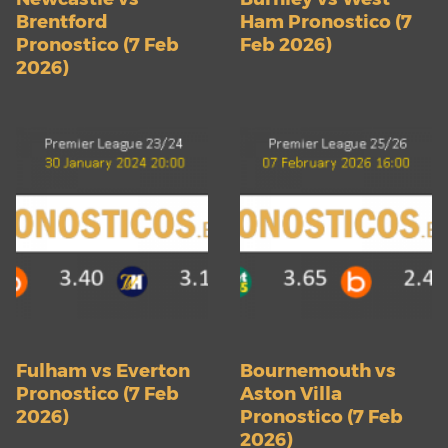
Brentford
Ham Pronostico (7
Pronostico (7 Feb
Feb 2026)
2026)
Fulham vs Everton
Bournemouth vs
Pronostico (7 Feb
Aston Villa
2026)
Pronostico (7 Feb
2026)