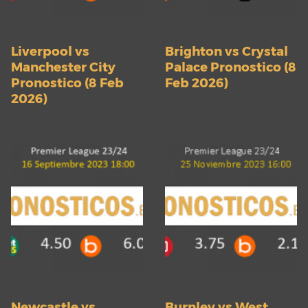
Liverpool vs
Brighton vs Crystal
Manchester City
Palace Pronostico (8
Pronostico (8 Feb
Feb 2026)
2026)
Newcastle vs
Burnley vs West