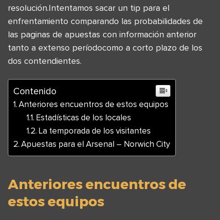
resolución.Intentamos sacar un tip para el
enfrentamiento comparando las probabilidades de
las paginas de apuestas con información anterior
tanto a extenso períodocomo a corto plazo de los
dos contendientes.
Contenido
Anteriores encuentros de estos equipos
Estadísticas de los locales
La temporada de los visitantes
Apuestas para el Arsenal – Norwich City
Anteriores encuentros de
estos equipos