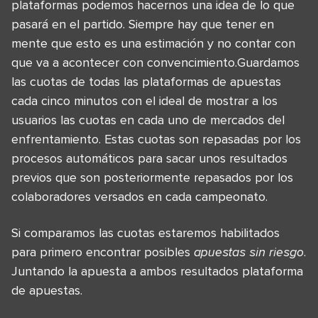
plataformas podemos hacernos una idea de lo que
pasará en el partido. Siempre hay que tener en
mente que esto es una estimación y no contar con
que va a acontecer con convencimiento.Guardamos
las cuotas de todas las plataformas de apuestas
cada cinco minutos con el ideal de mostrar a los
usuarios las cuotas en cada uno de mercados del
enfrentamiento. Estas cuotas son repasadas por los
procesos automáticos para sacar unos resultados
previos que son posteriormente repasados por los
colaboradores versados en cada campeonato.
Si comparamos las cuotas estaremos habilitados
para primero encontrar posibles
apuestas sin riesgo
.
Juntando la apuesta a ambos resultados plataforma
de apuestas.