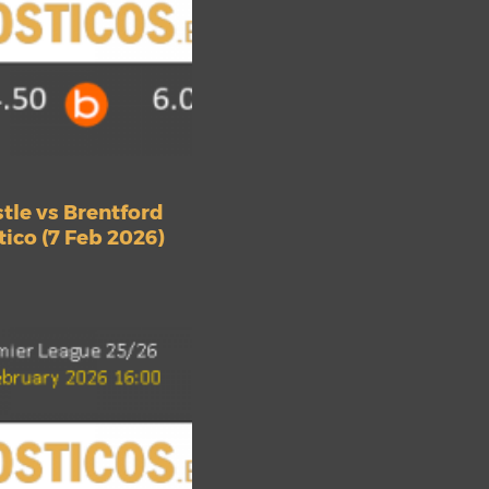
tle vs Brentford
ico (7 Feb 2026)