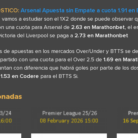
STICO:
Arsenal Apuesta sin Empate a cuota 1.91 en
e vamos a estudiar son el 1X2 donde se puede observar 
con una cuota para Arsenal de
2.63 en Marathonbet
, el 
victoria del Liverpool se paga a
2.73 en Marathonbet
sas de apuestas en los mercados Over/Under y BTTS se d
 partido con una cuota para el Over 2.5 de
1.69 en Mara
ntan con diferencia que habrá goles por parte de los dos 
a
1.53 en Codere
para el BTTS Si.
ionadas