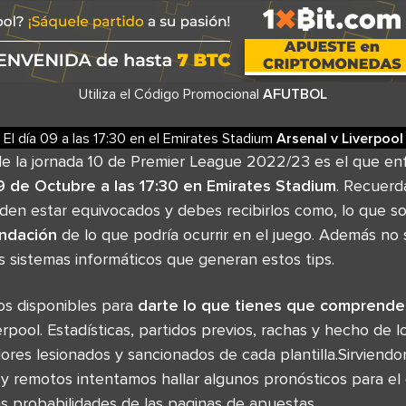
Utiliza el Código Promocional
AFUTBOL
El día 09
a las
17:30
en el
Emirates Stadium
Arsenal
v
Liverpool
e la jornada 10 de Premier League 2022/23 es el que en
9 de Octubre a las 17:30 en Emirates Stadium
. Recuerd
den estar equivocados y debes recibirlos como, lo que s
ndación
de lo que podría ocurrir en el juego. Además no
os sistemas informáticos que generan estos tips.
os disponibles para
darte lo que tienes que comprender
erpool. Estadísticas, partidos previos, rachas y hecho de 
res lesionados y sancionados de cada plantilla.Sirviendo
y remotos intentamos hallar algunos pronósticos para e
as probabilidades de las paginas de apuestas.