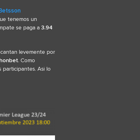
 Betsson
que tenemos un
empate se paga a
3.94
ecantan levemente por
thonbet
. Como
participantes. Asi lo