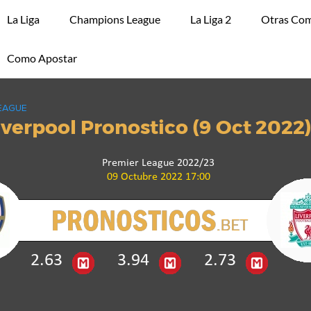
La Liga
Champions League
La Liga 2
Otras Com
Como Apostar
EAGUE
iverpool Pronostico (9 Oct 2022