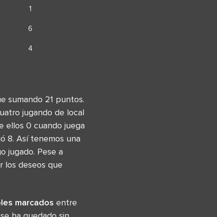
1
6
4
gue sumando 21 puntos.
atro jugando de local
 de ellos 0 cuando juega
jó 8. Así tenemos una
o jugado. Pese a
ar los deseos que
oles marcados
entre
 se ha quedado sin