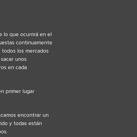
 lo que ocurrirá en el
puestas continuamente
en todos los mercados
 sacar unos
ros en cada
n primer lugar
uscamos encontrar un
ido y todas están
os.