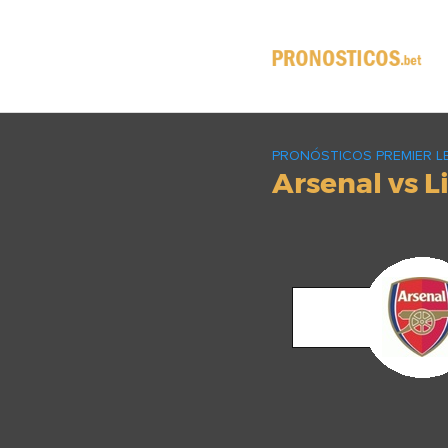
S
a
l
t
a
r
a
PRONÓSTICOS PREMIER L
Arsenal vs L
l
c
o
n
t
e
n
i
d
o