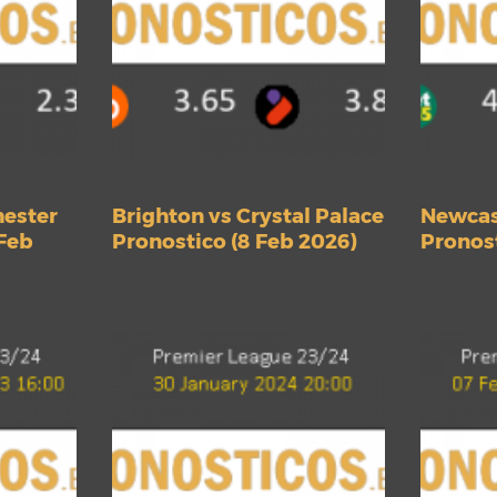
hester
Brighton vs Crystal Palace
Newcas
 Feb
Pronostico (8 Feb 2026)
Pronost