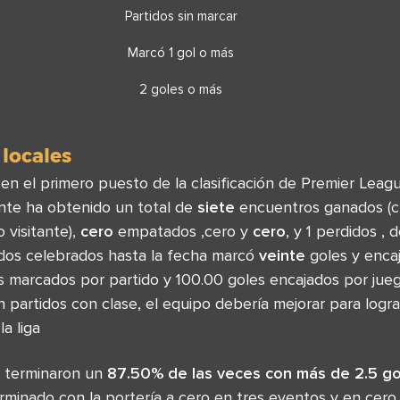
Partidos sin marcar
Marcó 1 gol o más
2 goles o más
 locales
 en el primero puesto de la clasificación de Premier Lea
ante ha obtenido un total de
siete
encuentros ganados (cu
 visitante),
cero
empatados ,cero y
cero
, y 1 perdidos ,
tidos celebrados hasta la fecha marcó
veinte
goles y enca
 marcados por partido y 100.00 goles encajados por jueg
 partidos con clase, el equipo debería mejorar para logr
la liga
l terminaron un
87.50% de las veces con más de 2.5 g
rminado con la portería a cero en tres eventos y en cero