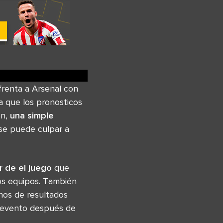
frenta a Arsenal con
a que los pronosticos
on,
una simple
 se puede culpar a
 de el juego
que
los equipos. También
nos de resultados
l evento después de