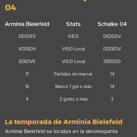
04
Arminia Bielefeld
Stats
Schalke 04
DEVDEV
V/E/D
DEDDDV
VDDEDV
V/E/D Local
DDDEDV
EDEDVE
V/E/D Local
DEEDDD
11
Partidos sin marcar
14
16
Marcó 1 gol o más
14
4
2 goles o más
3
La temporada de Arminia Bielefeld
Arminia Bielefeld se localiza en la decimoquinta