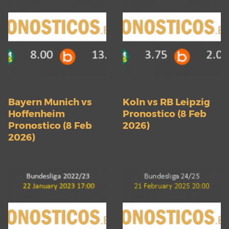
Bayern Munich vs
Koln vs RB Leipzig
Hoffenheim
Pronostico (8 Feb
Pronostico (8 Feb
2026)
2026)