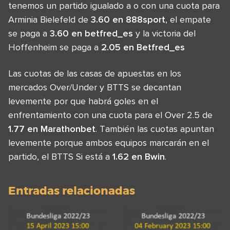
tenemos un partido igualado a o con una cuota para
Arminia Bielefeld de
3.60 en 888sport
, el empate
se paga a
3.60 en betfred_es
y la victoria del
Hoffenheim se paga a
2.05 en Betfred_es
Las cuotas de las casas de apuestas en los
mercados Over/Under y BTTS se decantan
levemente por que habrá goles en el
enfrentamiento con una cuota para el Over 2.5 de
1.77 en Marathonbet
. También las cuotas apuntan
levemente porque ambos equipos marcarán en el
partido, el BTTS Si está a
1.62 en Bwin
.
Entradas relacionadas