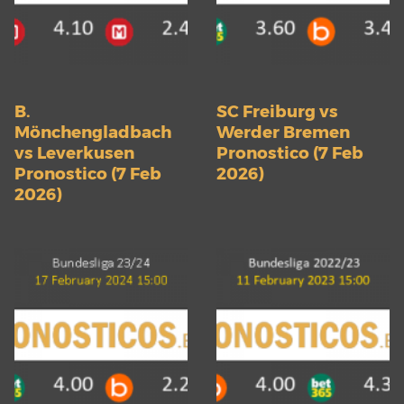
B.
SC Freiburg vs
Mönchengladbach
Werder Bremen
vs Leverkusen
Pronostico (7 Feb
Pronostico (7 Feb
2026)
2026)