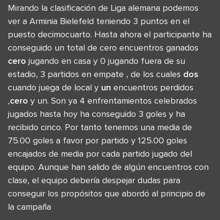
Mirando la clasificación de Liga alemana podemos
ver a Arminia Bielefeld teniendo 3 puntos en el
puesto decimocuarto. Hasta ahora el participante ha
conseguido un total de cero encuentros ganados
cero
jugando en casa y 0 jugando fuera de su
estadio, 3 partidos en empate , de los cuales
dos
cuando juega de local y
un
encuentros perdidos
,
cero
y un. Son ya 4 enfrentamientos celebrados
jugados hasta hoy ha conseguido 3 goles y ha
recibido cinco. Por tanto tenemos una media de
75.00 goles a favor por partido y 125.00 goles
encajados de media por cada partido jugado del
equipo. Aunque han salido de algún encuentros con
clase, el equipo debería despejar dudas para
conseguir los propósitos que abordó al principio de
la campaña