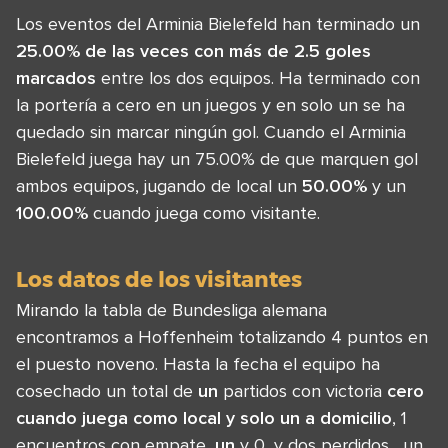
Los eventos del Arminia Bielefeld han terminado un
25.00% de las veces con más de 2.5 goles
marcados
entre los dos equipos. Ha terminado con
la portería a cero en un juegos y en solo un se ha
quedado sin marcar ningún gol. Cuando el Arminia
Bielefeld juega hay un 75.00% de que marquen gol
ambos equipos, jugando de local un
50.00%
y un
100.00%
cuando juega como visitante.
Los datos de los visitantes
Mirando la tabla de Bundesliga alemana
encontramos a Hoffenheim totalizando 4 puntos en
el puesto noveno. Hasta la fecha el equipo ha
cosechado un total de
un
partidos con victoria
cero
cuando juega como local y
solo un
a domicilio
, 1
encuentros con empate ,
un
y 0, y dos perdidos , un