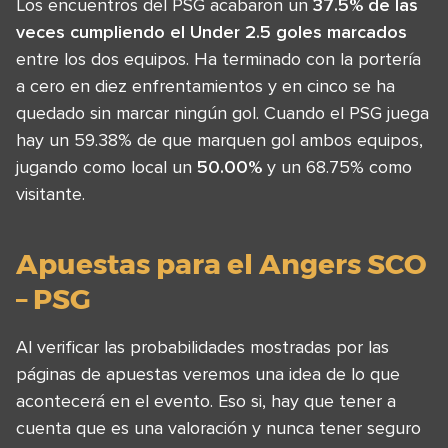
Los encuentros del PSG acabaron un
37.5% de las
veces cumpliendo el Under 2.5 goles marcados
entre los dos equipos. Ha terminado con la portería
a cero en diez enfrentamientos y en cinco se ha
quedado sin marcar ningún gol. Cuando el PSG juega
hay un 59.38% de que marquen gol ambos equipos,
jugando como local un
50.00%
y un 68.75% como
visitante.
Apuestas para el Angers SCO
– PSG
Al verificar las probabilidades mostradas por las
páginas de apuestas veremos una idea de lo que
acontecerá en el evento. Eso si, hay que tener a
cuenta que es una valoración y nunca tener seguro