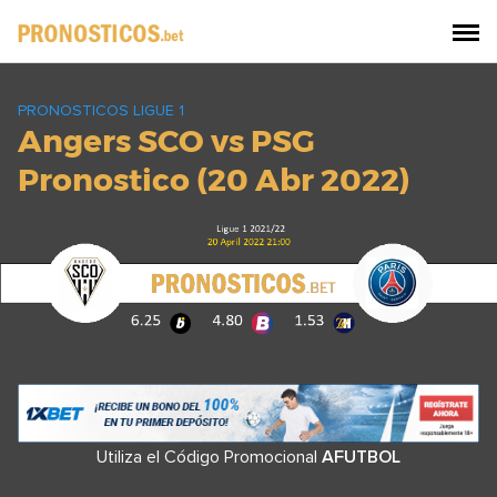
S
a
l
t
PRONOSTICOS LIGUE 1
a
Angers SCO vs PSG
r
Pronostico (20 Abr 2022)
a
l
c
o
n
t
e
n
i
d
o
Utiliza el Código Promocional
AFUTBOL