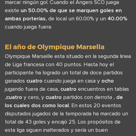
marcar ningún gol. Cuando el Angers SCO juega
existe
un 50.00% de que se marquen goles en
ambas porterías
, de local un 60.00% y un
40.00%
cuando juega fuera.
El año de Olympique Marsella
Olympique Marseille esta situado en la segunda linea
de Liga francesa con 40 puntos. Hasta hoy el
participante ha logrado un total de doce partidos
ganados
cuatro
cuando juega en casa y
ocho
jugando fuera de casa,
cuatro
encuentros en tablas
,
cuatro
y cero, y
cuatro
partidos con derrota ,
de
los cuales dos como local
. En estos 20 eventos
disputados jugados de la temporada ha marcado un
total de 43 goles y encajó 25. Los propósitos de
esta liga siguen inalterados y sería un buen