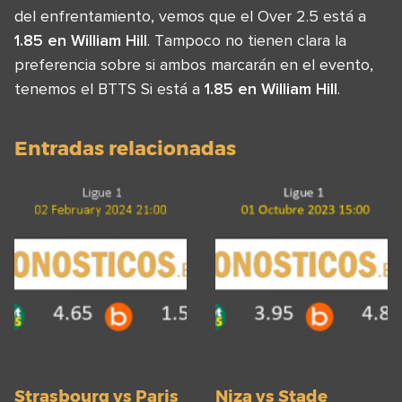
del enfrentamiento, vemos que el Over 2.5 está a
1.85 en William Hill
. Tampoco no tienen clara la
preferencia sobre si ambos marcarán en el evento,
tenemos el BTTS Si está a
1.85 en William Hill
.
Entradas relacionadas
Strasbourg vs Paris
Niza vs Stade