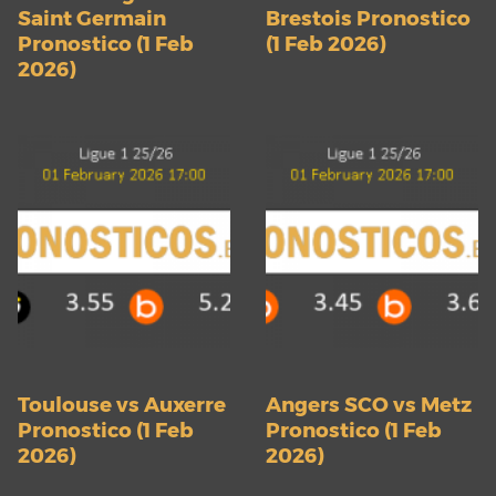
Saint Germain
Brestois Pronostico
Pronostico (1 Feb
(1 Feb 2026)
2026)
Toulouse vs Auxerre
Angers SCO vs Metz
Pronostico (1 Feb
Pronostico (1 Feb
2026)
2026)