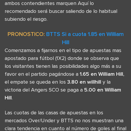
ambos contendientes marquen Aquí lo
recomendado será buscar saliendo de lo habitual
subiendo el riesgo.
PRONOSTICO:
BTTS Si a cuota 1.85 en William
Hill
Comenzamos a fijarnos en el tipo de apuestas mas
apostado para fútbol (1X2) donde se observa que
los visitantes tienen las posibilidades algo más a su
favor en el partido pagándose a
1.65 en William Hill
,
el empate se queda en los
3.80 en willhill
y la
victoria del Angers SCO se paga a
5.00 en William
Hill
.
Las cuotas de las casas de apuestas en los
mercados Over/Under y BTTS no nos muestran una
clara tendencia en cuanto al número de goles al final