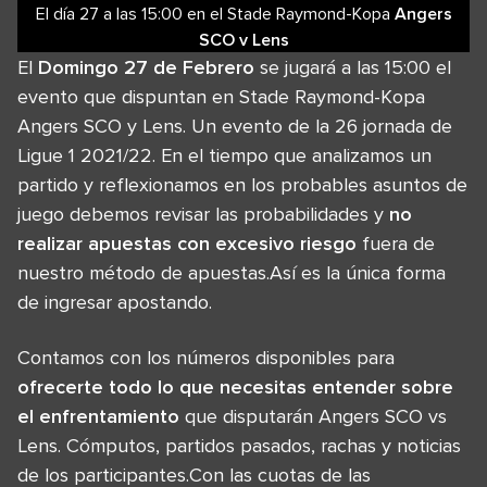
El día 27
a las
15:00
en el
Stade Raymond-Kopa
Angers
SCO
v
Lens
El
Domingo 27 de Febrero
se jugará a las 15:00 el
evento que dispuntan en Stade Raymond-Kopa
Angers SCO y Lens. Un evento de la 26 jornada de
Ligue 1 2021/22. En el tiempo que analizamos un
partido y reflexionamos en los probables asuntos de
juego debemos revisar las probabilidades y
no
realizar apuestas con excesivo riesgo
fuera de
nuestro método de apuestas.Así es la única forma
de ingresar apostando.
Contamos con los números disponibles para
ofrecerte todo lo que necesitas entender sobre
el enfrentamiento
que disputarán Angers SCO vs
Lens. Cómputos, partidos pasados, rachas y noticias
de los participantes.Con las cuotas de las