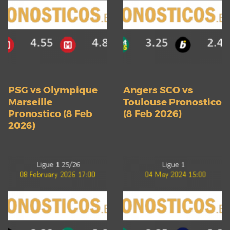
PSG vs Olympique
Angers SCO vs
Marseille
Toulouse Pronostico
Pronostico (8 Feb
(8 Feb 2026)
2026)