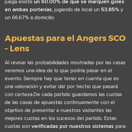
juega existe
un 60.00% de que se marquen goles
en ambas porterías
, jugando de local un
53.85%
y
un 66.67% a domicilio.
Apuestas para el Angers SCO
– Lens
Al revisar las probabilidades mostradas por las casas
veremos una idea de lo que podría pasar en el
evento. Siempre hay que tener en cuenta que es
una valoración y evitar dar por hecho que pasará
con certeza.De cada partido guardamos las cuotas
de las casas de apuestas continuamente con el
objetivo de presentar a nuestros visitantes las
mejores cuotas en los sucesos del partido. Estas
cuotas son
verificadas por nuestros sistemas
para