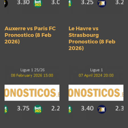
Auxerre vs Paris FC
Le Havre vs
Pronostico (8 Feb
Strasbourg
2026)
Pronostico (8 Feb
2026)