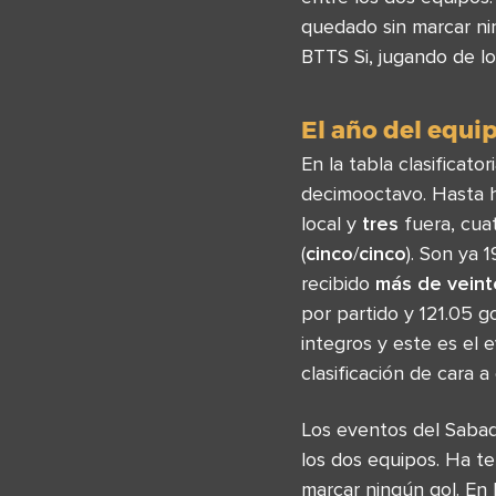
quedado sin marcar ni
BTTS Si, jugando de l
El año del equip
En la tabla clasificat
decimooctavo. Hasta 
local y
tres
fuera, cua
(
cinco
/
cinco
). Son ya 
recibido
más de veint
por partido y 121.05 g
integros y este es el e
clasificación de cara 
Los eventos del Sabad
los dos equipos. Ha t
marcar ningún gol. En