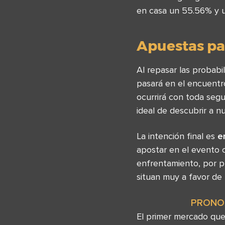
en casa un 55.56% y 
Apuestas par
Al repasar las probab
pasará en el encuentr
ocurrirá con toda seg
ideal de descubrir a n
La intención final es
e
apostar en el evento c
enfrentamiento, por p
situan muy a favor de
PRONO
El primer mercado que