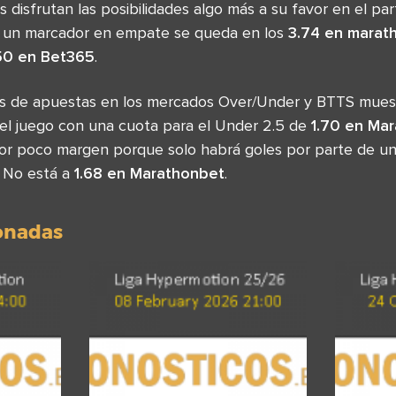
s disfrutan las posibilidades algo más a su favor en el pa
, un marcador en empate se queda en los
3.74 en marat
50 en Bet365
.
sas de apuestas en los mercados Over/Under y BTTS mues
el juego con una cuota para el Under 2.5 de
1.70 en Ma
por poco margen porque solo habrá goles por parte de un
S No está a
1.68 en Marathonbet
.
ionadas