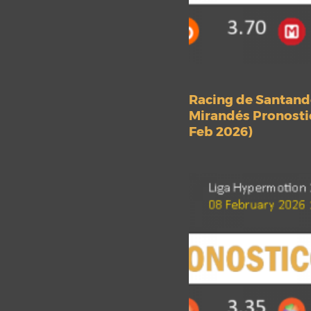
Racing de Santand
Mirandés Pronosti
Feb 2026)