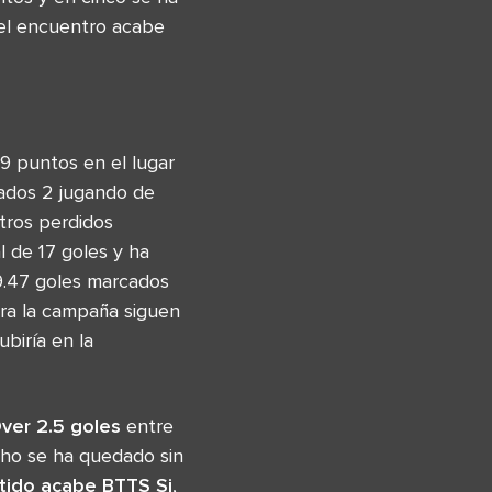
 el encuentro acabe
19 puntos en el lugar
dos 2 jugando de
tros perdidos
l de 17 goles y ha
9.47 goles marcados
ara la campaña siguen
ubiría en la
ver 2.5 goles
entre
cho se ha quedado sin
tido acabe BTTS Si
,