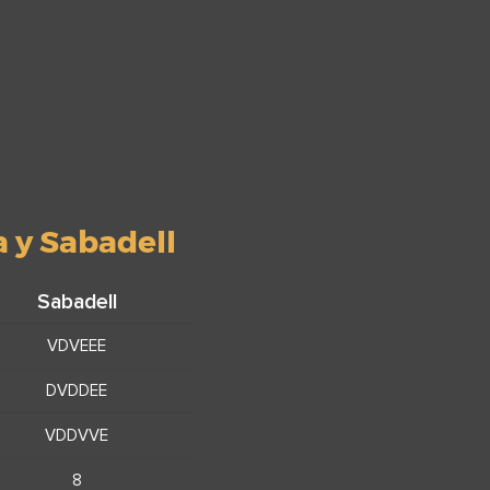
 y Sabadell
Sabadell
VDVEEE
DVDDEE
VDDVVE
8