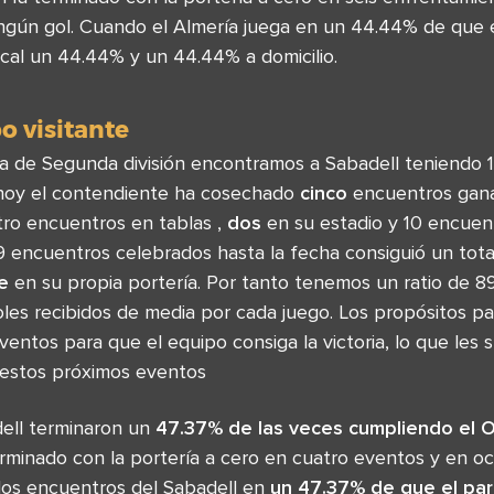
ngún gol. Cuando el Almería juega en un 44.44% de que
ocal un 44.44% y un 44.44% a domicilio.
o visitante
oria de Segunda división encontramos a Sabadell teniendo 
hoy el contendiente ha cosechado
cinco
encuentros gana
tro encuentros en tablas ,
dos
en su estadio y 10 encuen
19 encuentros celebrados hasta la fecha consiguió un tota
e
en su propia portería. Por tanto tenemos un ratio de 8
oles recibidos de media por cada juego. Los propósitos p
ventos para que el equipo consiga la victoria, lo que les s
a estos próximos eventos
ell terminaron un
47.37% de las veces cumpliendo el O
erminado con la portería a cero en cuatro eventos y en o
 los encuentros del Sabadell en
un 47.37% de que el par