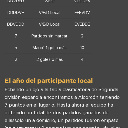
DDVDED
V/E/D
VDDDEV
DDDDVE
V/E/D Local
EEEVDV
DDVDDD
V/E/D Local
EVEDDE
7
Partidos sin marcar
2
5
Marcó 1 gol o más
10
2
2 goles o más
4
El año del participante local
Echando un ojo a la tabla clasificatoria de Segunda
división española encontramos a Alcorcón teniendo
7 puntos en el lugar o. Hasta ahora el equipo ha
obtenido un total de
dos
partidos ganados de
ellassolo un a domicilio, un partidos fueron empate
(
solo un
/
cero
) y 9 encuentros con derrota , de ellos