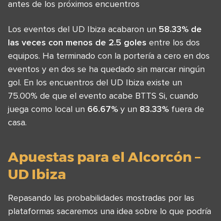
antes de los próximos encuentros
Los eventos del UD Ibiza acabaron un
58.33% de
las veces con menos de 2.5 goles
entre los dos
equipos. Ha terminado con la portería a cero en dos
eventos y en dos se ha quedado sin marcar ningún
gol. En los encuentros del UD Ibiza existe un
75.00% de que el evento acabe BTTS Si, cuando
juega como local un
66.67%
y un
83.33%
fuera de
casa.
Apuestas para el Alcorcón –
UD Ibiza
Repasando las probabilidades mostradas por las
plataformas sacaremos una idea sobre lo que podría