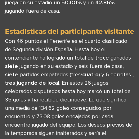
juega en su estadio un
50.00%
y un
42.86%
jugando fuera de casa.
Estadísticas del participante visitante
Con 46 puntos el Tenerife es el cuarto clasificado
de Segunda división España. Hasta hoy el
contendiente ha logrado un total de
trece
ganados
siete
jugando en su estadio y seis fuera de casa,
siete
partidos empatados (tres/
cuatro
) y 6 derrotas ,
tres jugando de local
. En estos 26 juegos
celebrados disputados hasta hoy marcó un total de
35 goles y ha recibido diecinueve. Lo que significa
una media de 134.62 goles conseguidos por
encuentro y 73.08 goles encajados por cada
encuentro jugado del equipo. Los deseos previos de
la temporada siguen inalterados y sería el