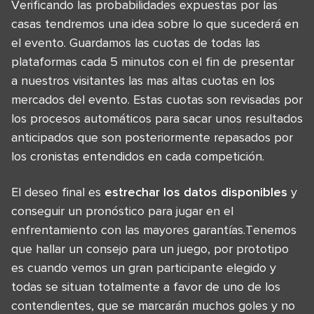
Verificando las probabilidades expuestas por las
casas tendremos una idea sobre lo que sucederá en
el evento. Guardamos las cuotas de todas las
plataformas cada 5 minutos con el fin de presentar
a nuestros visitantes las mas altas cuotas en los
mercados del evento. Estas cuotas son revisadas por
los procesos automáticos para sacar unos resultados
anticipados que son posteriormente repasados por
los cronistas entendidos en cada competición.
El deseo final es
estrechar los datos disponibles
y
conseguir un pronóstico para jugar en el
enfrentamiento con las mayores garantías.Tenemos
que hallar un consejo para un juego, por prototipo
es cuando vemos un gran participante elegido y
todas se situan totalmente a favor de uno de los
contendientes, que se marcarán muchos goles y no