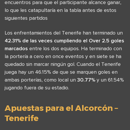
encuentros para que el participante alcance ganar,
lo que les catapultaría en la tabla antes de estos
siguientes partidos
Los enfrentamientos del Tenerife han terminado un
42.31% de las veces cumpliendo el Over 2.5 goles
marcados
entre los dos equipos. Ha terminado con
la portería a cero en once eventos y en siete se ha
quedado sin marcar ningún gol. Cuando el Tenerife
juega hay un 46.15% de que se marquen goles en
ambas porterías, como local un
30.77%
y un 61.54%
jugando fuera de su estadio.
Apuestas para el Alcorcón –
Tenerife