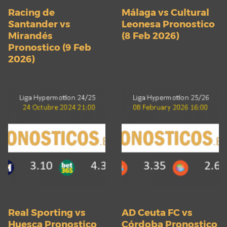
Racing de
Málaga vs Cultural
Santander vs
Leonesa Pronostico
Mirandés
(8 Feb 2026)
Pronostico (9 Feb
2026)
Real Sporting vs
AD Ceuta FC vs
Huesca Pronostico
Córdoba Pronostico