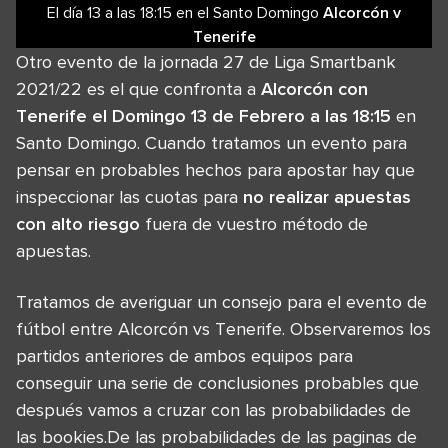
El día 13
a las
18:15
en el
Santo Domingo
Alcorcón
v
Tenerife
Otro evento de la jornada 27 de Liga Smartbank
2021/22 es el que confronta a
Alcorcón con
Tenerife el Domingo 13 de Febrero a las 18:15
en
Santo Domingo. Cuando tratamos un evento para
pensar en probables hechos para apostar hay que
inspeccionar las cuotas para
no realizar apuestas
con alto riesgo
fuera de vuestro método de
apuestas.
Tratamos de averiguar un consejo para el evento de
fútbol entre Alcorcón vs Tenerife. Observaremos los
partidos anteriores de ambos equipos para
conseguir una serie de conclusiones probables que
después vamos a cruzar con las probabilidades de
las bookies.De las probabilidades de las paginas de