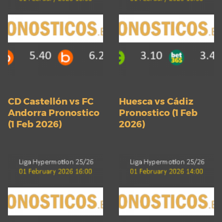
CD Castellón vs FC
Huesca vs Cádiz
Andorra Pronostico
Pronostico (1 Feb
(1 Feb 2026)
2026)