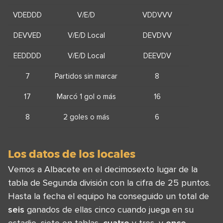
VDEDDD
V/E/D
VDDVVV
DEVVED
V/E/D Local
DEVDVV
EEDDDD
V/E/D Local
DEEVDV
7
Partidos sin marcar
8
17
Marcó 1 gol o más
16
8
2 goles o más
6
Los datos de los locales
Vemos a Albacete en el decimosexto lugar de la
tabla de Segunda división con la cifra de 25 puntos.
Hasta la fecha el equipo ha conseguido un total de
seis
ganados de ellas cinco cuando juega en su
estadio, siete en tablas ,
cuatro
y tres, y
once