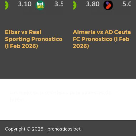
Eibar vs Real
Almería vs AD Ceuta
Sporting Pronostico
FC Pronostico (1 Feb
(1 Feb 2026)
2026)
Los mejores pronósticos para apuestas de
fútbol
Copyright © 2026 - pronosticos.bet