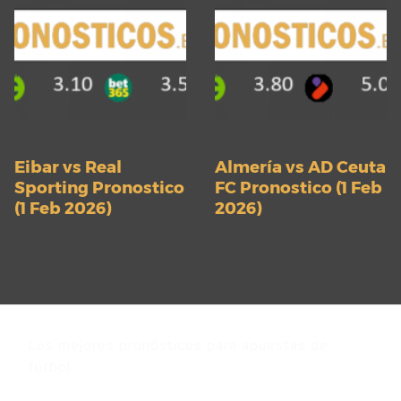
Eibar vs Real
Almería vs AD Ceuta
Sporting Pronostico
FC Pronostico (1 Feb
(1 Feb 2026)
2026)
Los mejores pronósticos para apuestas de
fútbol