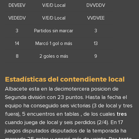
DEVEEV
V/E/D Local
DVVDDV
VEDEDV
V/E/D Local
VVDVEE
3
Partidos sin marcar
3
14
Marcó 1 gol o más
13
8
2 goles o más
9
Estadísticas del contendiente local
Albacete esta en la decimotercera posicion de
Segunda división con 23 puntos. Hasta la fecha el
equipo ha conseguido seis victorias (3 de local y tres
fuera), 5 encuentros en tablas , de los cuales
tres
cuando juega de local y seis perdidos (2/4). En 17
juegos disputados disputados de la temporada ha
marcado 25 goles y encajó más de veinte. Por tanto