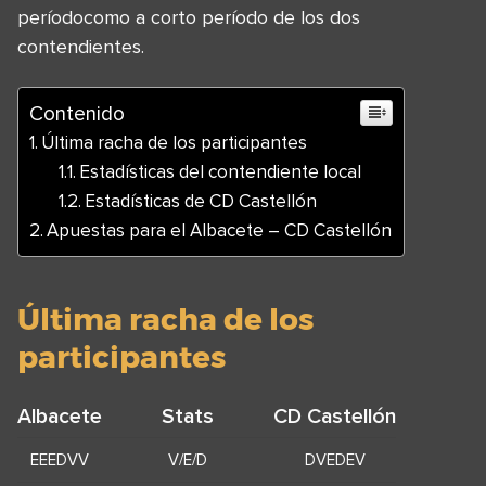
períodocomo a corto período de los dos
contendientes.
Contenido
Última racha de los participantes
Estadísticas del contendiente local
Estadísticas de CD Castellón
Apuestas para el Albacete – CD Castellón
Última racha de los
participantes
Albacete
Stats
CD Castellón
EEEDVV
V/E/D
DVEDEV