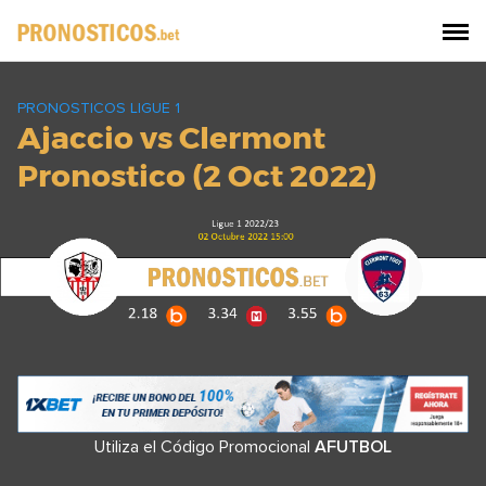
S
a
l
t
PRONOSTICOS LIGUE 1
a
Ajaccio vs Clermont
r
Pronostico (2 Oct 2022)
a
l
c
o
n
t
e
n
i
d
o
Utiliza el Código Promocional
AFUTBOL