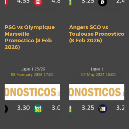
PSG vs Olympique
Angers SCO vs
Marseille
Toulouse Pronostico
Pronostico (8 Feb
(8 Feb 2026)
2026)