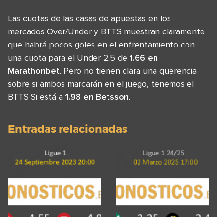
Las cuotas de las casas de apuestas en los
mercados Over/Under y BTTS muestran claramente
que habrá pocos goles en el enfrentamiento con
una cuota para el Under 2.5 de
1.66 en
Marathonbet
. Pero no tienen clara una querencia
sobre si ambos marcarán en el juego, tenemos el
BTTS Si está a
1.98 en Betsson
.
Entradas relacionadas