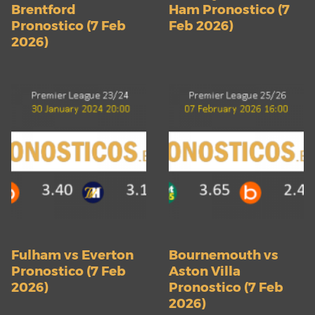
Brentford
Ham Pronostico (7
Pronostico (7 Feb
Feb 2026)
2026)
Fulham vs Everton
Bournemouth vs
Pronostico (7 Feb
Aston Villa
2026)
Pronostico (7 Feb
2026)