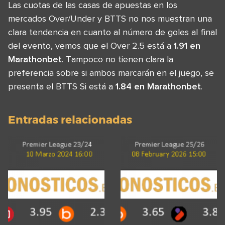
Las cuotas de las casas de apuestas en los
mercados Over/Under y BTTS no nos muestran una
clara tendencia en cuanto al número de goles al final
del evento, vemos que el Over 2.5 está a
1.91 en
Marathonbet
. Tampoco no tienen clara la
preferencia sobre si ambos marcarán en el juego, se
presenta el BTTS Si está a
1.84 en Marathonbet
.
Entradas relacionadas