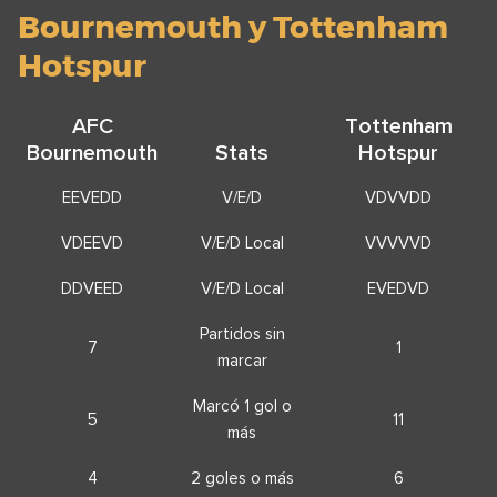
Bournemouth y Tottenham
Hotspur
AFC
Tottenham
Bournemouth
Stats
Hotspur
EEVEDD
V/E/D
VDVVDD
VDEEVD
V/E/D Local
VVVVVD
DDVEED
V/E/D Local
EVEDVD
Partidos sin
7
1
marcar
Marcó 1 gol o
5
11
más
4
2 goles o más
6