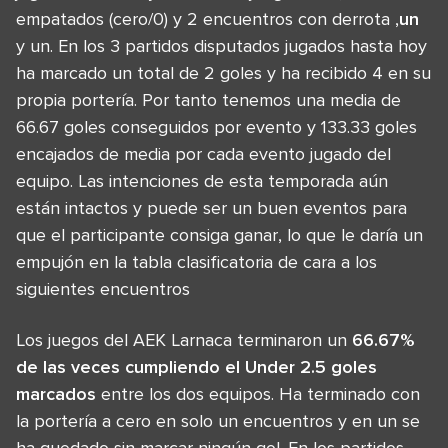
empatados (cero/0) y 2 encuentros con derrota ,
un
y un. En los 3 partidos disputados jugados hasta hoy
ha marcado un total de 2 goles y ha recibido 4 en su
propia portería. Por tanto tenemos una media de
66.67 goles conseguidos por evento y 133.33 goles
encajados de media por cada evento jugado del
equipo. Las intenciones de esta temporada aún
están intactos y puede ser un buen eventos para
que el participante consiga ganar, lo que le daría un
empujón en la tabla clasificatoria de cara a los
siguientes encuentros
Los juegos del AEK Larnaca terminaron un
66.67%
de las veces cumpliendo el Under 2.5 goles
marcados
entre los dos equipos. Ha terminado con
la portería a cero en solo un encuentros y en un se
ha quedado sin marcar ningún gol. En los partidos