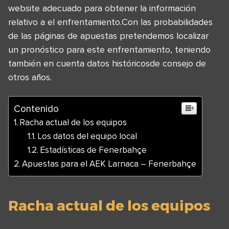
website adecuado para obtener la información
relativo a el enfrentamiento.Con las probabilidades
de las páginas de apuestas pretendemos localizar
un pronóstico para este enfrentamiento, teniendo
también en cuenta datos históricosde consejo de
otros años.
Contenido
Racha actual de los equipos
Los datos del equipo local
Estadísticas de Fenerbahçe
Apuestas para el AEK Larnaca – Fenerbahçe
Racha actual de los equipos