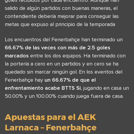
salido de algún partidos con buenas maneras, el
contendiente debería mejorar para conseguir las
metas que expuso al principio de la temporada
Los encuentros del Fenerbahçe han terminado un
66.67% de las veces con más de 2.5 goles
marcados
entre los dos equipos. Ha terminado con
la portería a cero en un partidos y en cero se ha
quedado sin marcar ningún gol. En los eventos del
Fenerbahçe hay
un 66.67% de que el
enfrentamiento acabe BTTS Si
, jugando en casa un
50.00% y un 100.00% cuando juega fuera de casa.
Apuestas para el AEK
Larnaca – Fenerbahçe