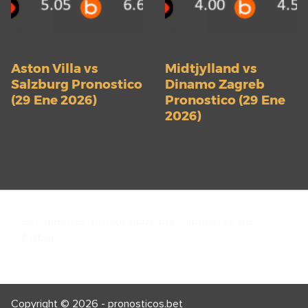
Aston Villa vs
Midtjylland vs
Salzburg Pronostico
Dinamo Zagreb
(29 Ene 2026)
Pronostico (29 Ene
2026)
Los mejores pronósticos para apuestas de
fútbol
Copyright © 2026 - pronosticos.bet