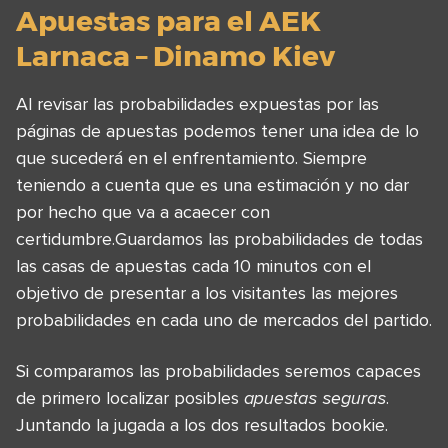
Apuestas para el AEK
Larnaca – Dinamo Kiev
Al revisar las probabilidades expuestas por las
páginas de apuestas podemos tener una idea de lo
que sucederá en el enfrentamiento. Siempre
teniendo a cuenta que es una estimación y no dar
por hecho que va a acaecer con
certidumbre.Guardamos las probabilidades de todas
las casas de apuestas cada 10 minutos con el
objetivo de presentar a los visitantes las mejores
probabilidades en cada uno de mercados del partido.
Si comparamos las probabilidades seremos capaces
de primero localizar posibles
apuestas seguras
.
Juntando la jugada a los dos resultados bookie.