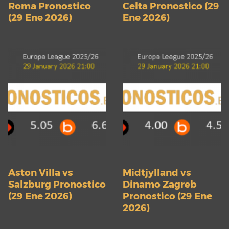
Roma Pronostico
Celta Pronostico (29
(29 Ene 2026)
Ene 2026)
Aston Villa vs
Midtjylland vs
Salzburg Pronostico
Dinamo Zagreb
(29 Ene 2026)
Pronostico (29 Ene
2026)