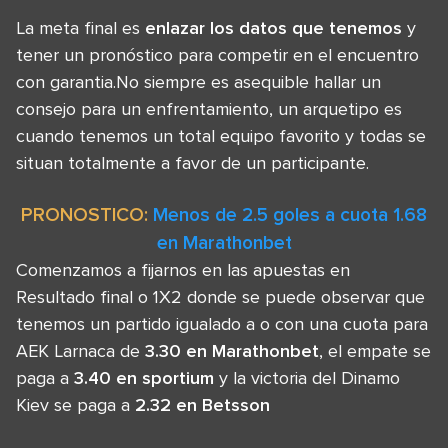
La meta final es
enlazar los datos que tenemos
y
tener un pronóstico para competir en el encuentro
con garantia.No siempre es asequible hallar un
consejo para un enfrentamiento, un arquetipo es
cuando tenemos un total equipo favorito y todas se
situan totalmente a favor de un participante.
PRONOSTICO:
Menos de 2.5 goles a cuota 1.68
en Marathonbet
Comenzamos a fijarnos en las apuestas en
Resultado final o 1X2 donde se puede observar que
tenemos un partido igualado a o con una cuota para
AEK Larnaca de
3.30 en Marathonbet
, el empate se
paga a
3.40 en sportium
y la victoria del Dinamo
Kiev se paga a
2.32 en Betsson