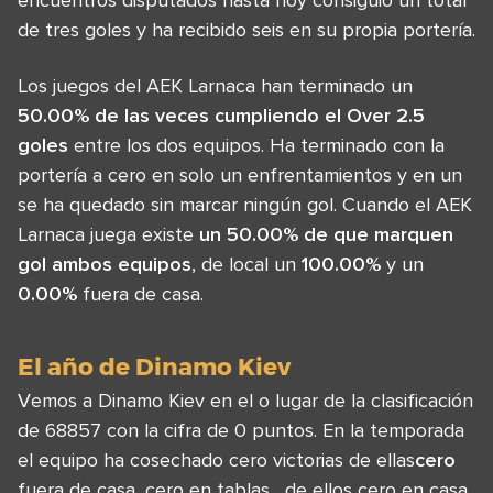
de tres goles y ha recibido seis en su propia portería.
Los juegos del AEK Larnaca han terminado un
50.00% de las veces cumpliendo el Over 2.5
goles
entre los dos equipos. Ha terminado con la
portería a cero en solo un enfrentamientos y en un
se ha quedado sin marcar ningún gol. Cuando el AEK
Larnaca juega existe
un 50.00% de que marquen
gol ambos equipos
, de local un
100.00%
y un
0.00%
fuera de casa.
El año de Dinamo Kiev
Vemos a Dinamo Kiev en el o lugar de la clasificación
de 68857 con la cifra de 0 puntos. En la temporada
el equipo ha cosechado cero victorias de ellas
cero
fuera de casa, cero en tablas , de ellos cero en casa