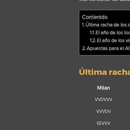
Contenido
Última racha de los
El año de los lo
El año de los vi
Apuestas para el A
Última rach
Milan
VVDVVV
VVVDV
EEVVV