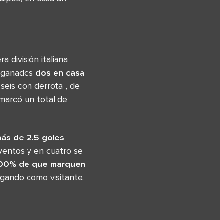
 división italiana
ganados
dos
en casa
 seis con derrota , de
marcó un total de
ás de 2.5 goles
ventos y en cuatro se
.00% de que marquen
gando como visitante.