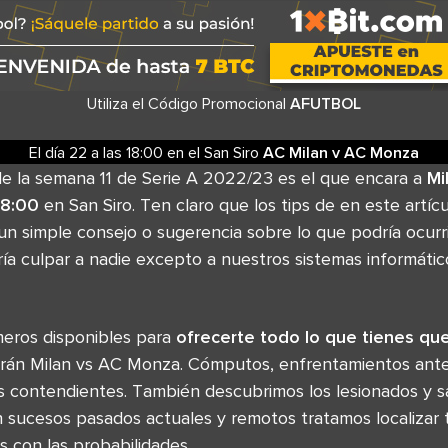
Utiliza el Código Promocional
AFUTBOL
El día 22
a las
18:00
en el
San Siro
AC Milan
v
AC Monza
e la semana 11 de Serie A 2022/23 es el que encara a
Mi
18:00
en San Siro. Ten claro que los tips de en este artíc
n simple consejo o sugerencia sobre lo que podría ocurrir
ía culpar a nadie excepto a nuestros sistemas informáti
eros disponibles para
ofrecerte todo lo que tienes q
rán Milan vs AC Monza. Cómputos, enfrentamientos anter
s contendientes. También descubrimos los lesionados y 
n sucesos pasados actuales y remotos tratamos localizar 
s con las probabilidades.