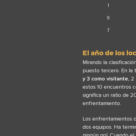
1
9
7
El año de los lo
Mirando la clasificaci
puesto tercero. En la
y 3 como visitante
, 2
estos 10 encuentros c
significa un ratio de 
enfrentamiento.
Los enfrentamientos d
dos equipos. Ha termi
ningún gol. Cuando el