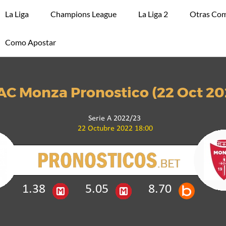
La Liga
Champions League
La Liga 2
Otras Com
Como Apostar
 AC Monza Pronostico (22 Oct 20