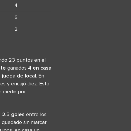
4
6
2
zando 23 puntos en el
ete
ganados
4 en casa
 juega de local
. En
es y encajó diez. Esto
de media por
 2.5 goles
entre los
a quedado sin marcar
uipos, en casa un