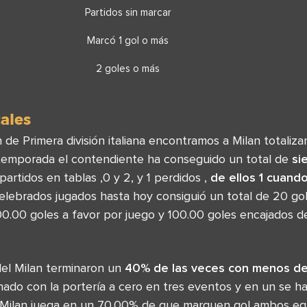
Partidos sin marcar
Marcó 1 gol o más
2 goles o más
cales
ón de Primera división italiana encontramos a Milan totali
 temporada el contendiente ha conseguido un total de
si
 partidos en tablas ,0 y 2, y 1 perdidos ,
de ellos 1 cuando
elebrados jugados hasta hoy consiguió un total de 20 gol
200.00 goles a favor por juego y 100.00 goles encajados 
el Milan terminaron un
40% de las veces con menos de
nado con la portería a cero en tres eventos y en un se h
 Milan juega en un 70.00% de que marquen gol ambos eq