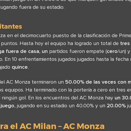
ugando fuera de su estadio.
sitantes
 en el decimocuarto puesto de la clasificación de Primera
0 puntos. Hasta hoy el equipo ha logrado un total de
tres
ga fuera de casa
,
un
partidos fueron empate (
cero
/un) y
o. En 10 enfrentamientos jugados jugados hasta la fecha 
ajado
quince
.
del AC Monza terminaron un
50.00% de las veces con m
s equipos. Ha terminado con la portería a cero en tres e
 ningún gol. En los encuentros del AC Monza hay
un 30
 juego
, jugando en su estadio un 40.00% y un
20.00%
ju
ra el AC Milan – AC Monza