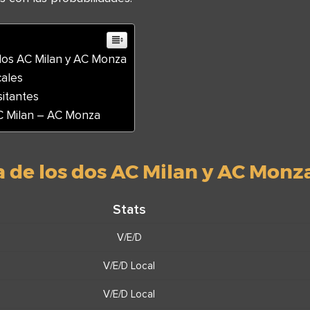
 dos AC Milan y AC Monza
cales
sitantes
C Milan – AC Monza
a de los dos AC Milan y AC Monz
Stats
V/E/D
V/E/D Local
V/E/D Local