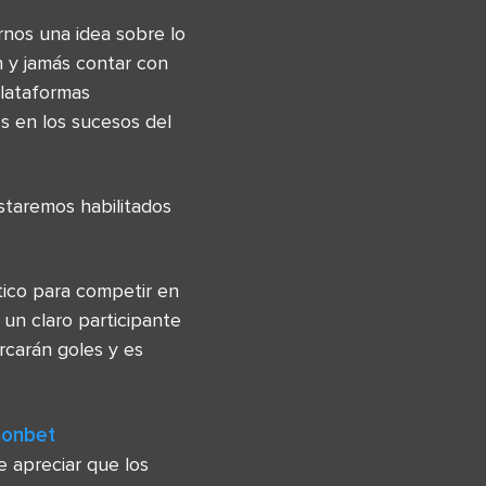
nos una idea sobre lo
n y jamás contar con
plataformas
es en los sucesos del
staremos habilitados
tico para competir en
un claro participante
rcarán goles y es
honbet
 apreciar que los